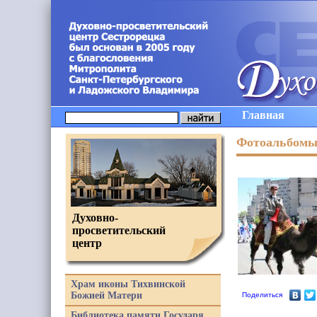
Главная
Фотоальбом
Духовно-
просветительский
центр
Храм иконы Тихвинской
Божией Матери
Поделиться
Библиотека памяти Государя