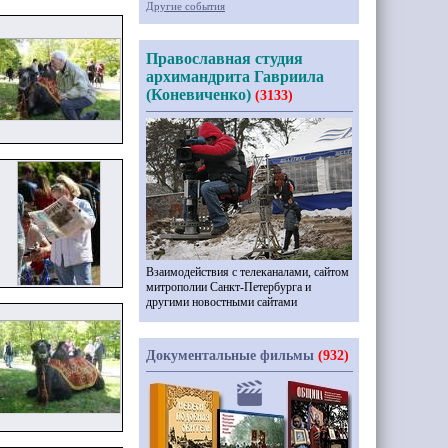
Другие события
Православная студия
архимандрита Гавриила
(Коневиченко)
(3133)
Взаимодействия с телеканалами, сайтом
митрополии Санкт-Петербурга и
другими новостными сайтами
Документальные фильмы
(932)