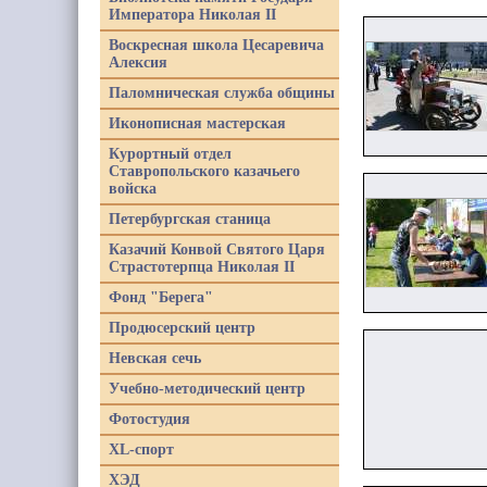
Императора Николая II
Воскресная школа Цесаревича
Алексия
Паломническая служба общины
Иконописная мастерская
Курортный отдел
Ставропольского казачьего
войска
Петербургская станица
Казачий Конвой Святого Царя
Страстотерпца Николая II
Фонд "Берега"
Продюсерский центр
Невская сечь
Учебно-методический центр
Фотостудия
XL-спорт
ХЭД