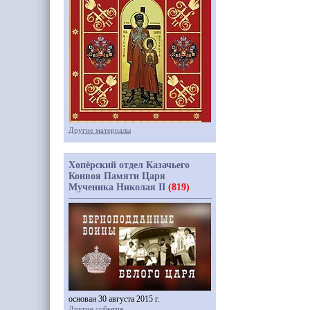
Другие материалы
Хопёрский отдел Казачьего
Конвоя Памяти Царя
Мученика Николая II
(819)
основан 30 августа 2015 г.
Другие события