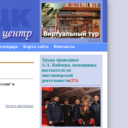
Смотреть
алендарь
Карта сайта
Контакты
Труды праведные
А.А. Ваймера, помощника
настоятеля по
миссионерской
деятельности
(371)
 слон" и
Читать материал