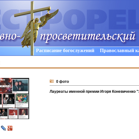
Расписание богослужений
Православный к
ы
0 фото
Лауреаты именной премии Игоря Коневиченко 