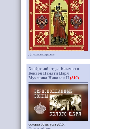
Другие материалы
Хопёрский отдел Казачьего
Конвоя Памяти Царя
Мученика Николая II
(819)
основан 30 августа 2015 г.
Другие события