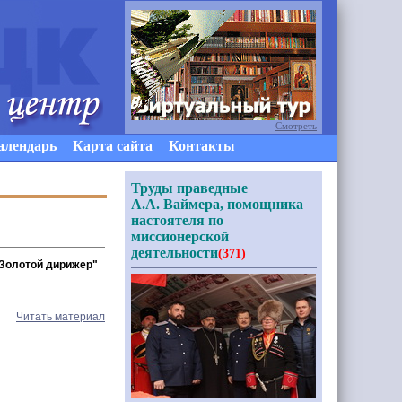
Смотреть
алендарь
Карта сайта
Контакты
Труды праведные
А.А. Ваймера, помощника
настоятеля по
миссионерской
деятельности
(371)
"Золотой дирижер"
Читать материал