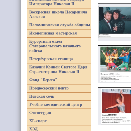
Императора Николая II
Воскресная школа Цесаревича
Алексия
Паломническая служба общины
Иконописная мастерская
Курортный отдел
Ставропольского казачьего
войска
Петербургская станица
Казачий Конвой Святого Царя
Страстотерпца Николая II
Фонд "Берега"
Продюсерский центр
Невская сечь
Учебно-методический центр
Фотостудия
XL-спорт
ХЭД