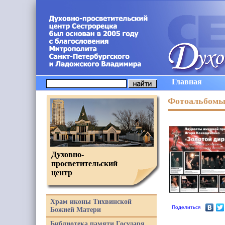
Главная
Фотоальбом
Духовно-
просветительский
центр
Храм иконы Тихвинской
Поделиться
Божией Матери
Библиотека памяти Государя