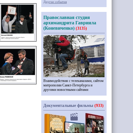
Другие события
Православная студия
архимандрита Гавриила
(Коневиченко)
(3135)
Взаимодействия с телеканалами, сайтом
митрополии Санкт-Петербурга и
другими новостными сайтами
Документальные фильмы
(933)