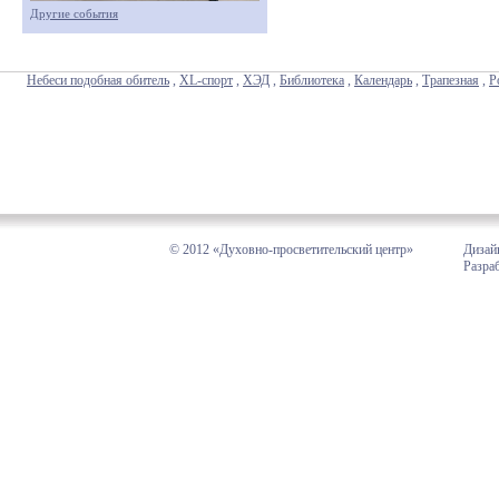
Другие события
Небеси подобная обитель
,
XL-спорт
,
ХЭД
,
Библиотека
,
Календарь
,
Трапезная
,
Р
© 2012 «Духовно-просветительский центр»
Дизай
Разра