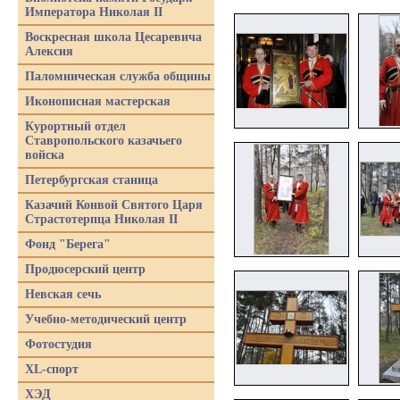
Императора Николая II
Воскресная школа Цесаревича
Алексия
Паломническая служба общины
Иконописная мастерская
Курортный отдел
Ставропольского казачьего
войска
Петербургская станица
Казачий Конвой Святого Царя
Страстотерпца Николая II
Фонд "Берега"
Продюсерский центр
Невская сечь
Учебно-методический центр
Фотостудия
XL-спорт
ХЭД