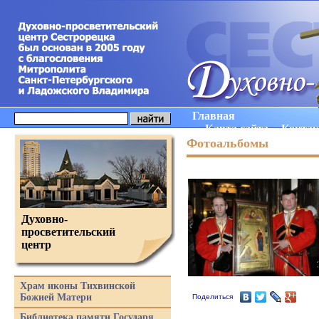
Главная
Карта сайта
Конта
Фотоальбомы
Духовно-
просветительский
центр
Храм иконы Тихвинской
Божией Матери
Поделиться
Библиотека памяти Государя