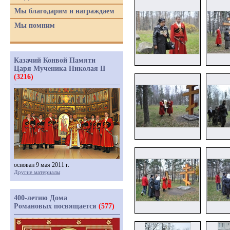
Мы благодарим и награждаем
Мы помним
Казачий Конвой Памяти
Царя Мученика Николая II
(3216)
основан 9 мая 2011 г.
Другие материалы
400-летию Дома
Романовых посвящается
(577)