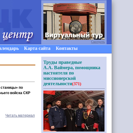
Смотреть
алендарь
Карта сайта
Контакты
Труды праведные
А.А. Ваймера, помощника
настоятеля по
миссионерской
деятельности
(371)
й станицы» по
чьего войска СКР
Читать материал