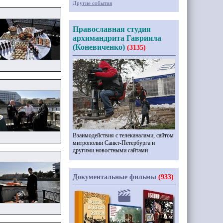
Другие события
Православная студия
архимандрита Гавриила
(Коневиченко)
(3135)
Взаимодействия с телеканалами, сайтом
митрополии Санкт-Петербурга и
другими новостными сайтами
Документальные фильмы
(933)