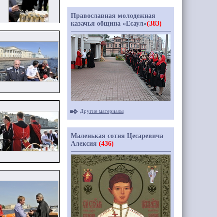
Православная молодежная
казачья община «Есаул»
(383)
Другие материалы
Маленькая сотня Цесаревича
Алексия
(436)