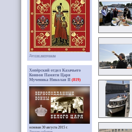
Другие материалы
Хопёрский отдел Казачьего
Конвоя Памяти Царя
Мученика Николая II
(819)
основан 30 августа 2015 г.
Другие события