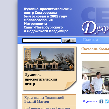
Главная
Фотоальбом
Духовно-
просветительский
центр
Храм иконы Тихвинской
Божией Матери
Поделиться
Библиотека памяти Государя