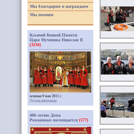
Мы благодарим и награждаем
Мы помним
Казачий Конвой Памяти
Царя Мученика Николая II
(3216)
основан 9 мая 2011 г.
Другие материалы
400-летию Дома
Романовых посвящается
(577)