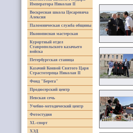
Императора Николая II
Воскресная школа Цесаревича
Алексия
Паломническая служба общины
Иконописная мастерская
Курортный отдел
Ставропольского казачьего
войска
Петербургская станица
Казачий Конвой Святого Царя
Страстотерпца Николая II
Фонд "Берега"
Продюсерский центр
Невская сечь
Учебно-методический центр
Фотостудия
XL-спорт
ХЭД