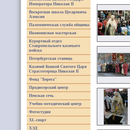
Императора Николая II
Воскресная школа Цесаревича
Алексия
Паломническая служба общины
Иконописная мастерская
Курортный отдел
Ставропольского казачьего
войска
Петербургская станица
Казачий Конвой Святого Царя
Страстотерпца Николая II
Фонд "Берега"
Продюсерский центр
Невская сечь
Учебно-методический центр
Фотостудия
XL-спорт
ХЭД