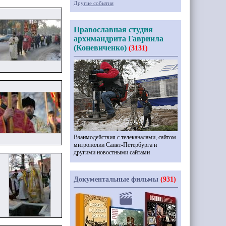
Другие события
Православная студия
архимандрита Гавриила
(Коневиченко)
(3131)
Взаимодействия с телеканалами, сайтом
митрополии Санкт-Петербурга и
другими новостными сайтами
Документальные фильмы
(931)