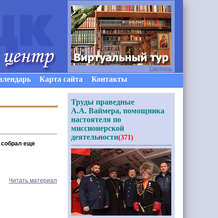
Смотреть
алендарь
Карта сайта
Контакты
Труды праведные
А.А. Ваймера, помощника
настоятеля по
миссионерской
деятельности
(371)
" собрал еще
Читать материал