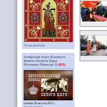
Другие материалы
Хопёрский отдел Казачьего
Конвоя Памяти Царя
Мученика Николая II
(819)
основан 30 августа 2015 г.
Другие события