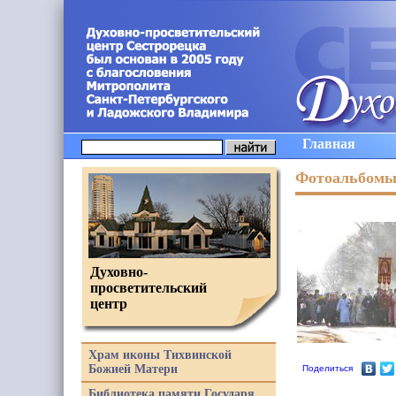
Главная
Фотоальбом
Духовно-
просветительский
центр
Храм иконы Тихвинской
Божией Матери
Поделиться
Библиотека памяти Государя