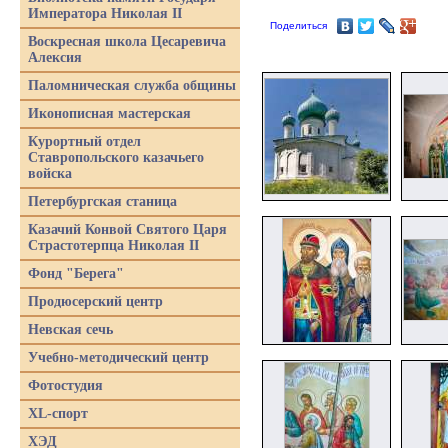
Императора Николая II
Поделиться
Воскресная школа Цесаревича
Алексия
Паломническая служба общины
Иконописная мастерская
Курортный отдел
Ставропольского казачьего
войска
Петербургская станица
Казачий Конвой Святого Царя
Страстотерпца Николая II
Фонд "Берега"
Продюсерский центр
Невская сечь
Учебно-методический центр
Фотостудия
XL-спорт
ХЭД