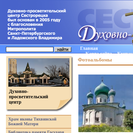
Главная
Карта сайта
Конта
Фотоальбомы
Духовно-
просветительский
центр
Храм иконы Тихвинской
Божией Матери
Библиотека памяти Государя