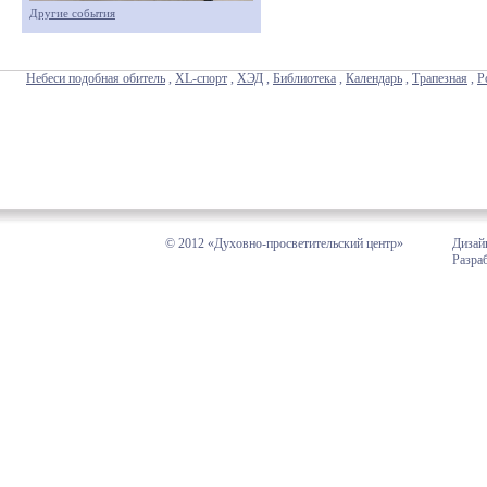
Другие события
Небеси подобная обитель
,
XL-спорт
,
ХЭД
,
Библиотека
,
Календарь
,
Трапезная
,
Р
© 2012 «Духовно-просветительский центр»
Дизай
Разра