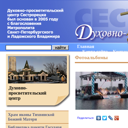
Главная
Карта сайта
Конта
Фотоальбомы
Духовно-
просветительский
центр
Храм иконы Тихвинской
Поделиться
Божией Матери
Библиотека памяти Государя