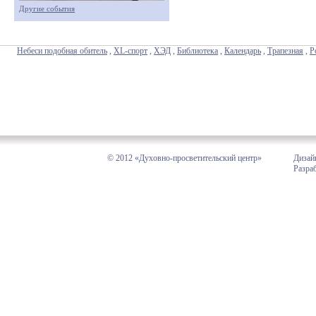
Другие события
Небеси подобная обитель
,
XL-спорт
,
ХЭД
,
Библиотека
,
Календарь
,
Трапезная
,
Р
© 2012 «Духовно-просветительский центр»
Дизай
Разра