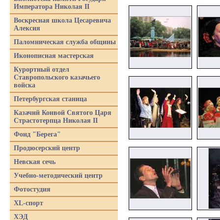
Императора Николая II
Воскресная школа Цесаревича
Алексия
Паломническая служба общины
Иконописная мастерская
Курортный отдел
Ставропольского казачьего
войска
Петербургская станица
Казачий Конвой Святого Царя
Страстотерпца Николая II
Фонд "Берега"
Продюсерский центр
Невская сечь
Учебно-методический центр
Фотостудия
XL-спорт
ХЭД