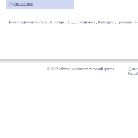
Другие события
Небеси подобная обитель
,
XL-спорт
,
ХЭД
,
Библиотека
,
Календарь
,
Трапезная
,
Р
© 2012 «Духовно-просветительский центр»
Дизай
Разра