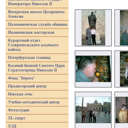
Императора Николая II
Воскресная школа Цесаревича
Алексия
Паломническая служба общины
Иконописная мастерская
Курортный отдел
Ставропольского казачьего
войска
Петербургская станица
Казачий Конвой Святого Царя
Страстотерпца Николая II
Фонд "Берега"
Продюсерский центр
Невская сечь
Учебно-методический центр
Фотостудия
XL-спорт
ХЭД