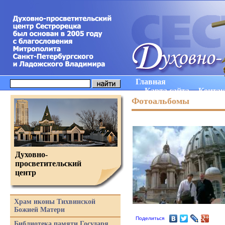
Главная
Карта сайта
Конта
Фотоальбомы
Духовно-
просветительский
центр
Храм иконы Тихвинской
Божией Матери
Поделиться
Библиотека памяти Государя