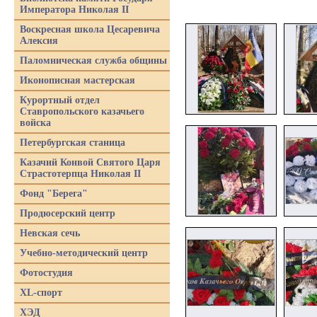
Императора Николая II
Воскресная школа Цесаревича
Алексия
Паломническая служба общины
Иконописная мастерская
Курортный отдел
Ставропольского казачьего
войска
Петербургская станица
Казачий Конвой Святого Царя
Страстотерпца Николая II
Фонд "Берега"
Продюсерский центр
Невская сечь
Учебно-методический центр
Фотостудия
XL-спорт
ХЭД