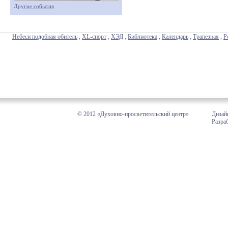
Другие события
Небеси подобная обитель
,
XL-спорт
,
ХЭД
,
Библиотека
,
Календарь
,
Трапезная
,
Р
© 2012 «Духовно-просветительский центр»
Дизай
Разра