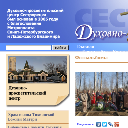
Главная
Карта сайта
Конта
Фотоальбомы
Духовно-
просветительский
центр
Храм иконы Тихвинской
Божией Матери
Поделиться
Библиотека памяти Государя