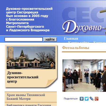
Главная
Карта сайта
Конта
Фотоальбомы
Духовно-
просветительский
центр
Храм иконы Тихвинской
Божией Матери
Поделиться
Библиотека памяти Государя