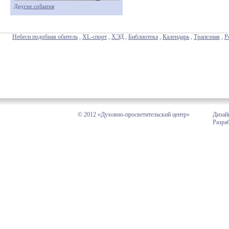
Другие события
Небеси подобная обитель
,
XL-спорт
,
ХЭД
,
Библиотека
,
Календарь
,
Трапезная
,
Р
© 2012 «Духовно-просветительский центр»
Дизай
Разра