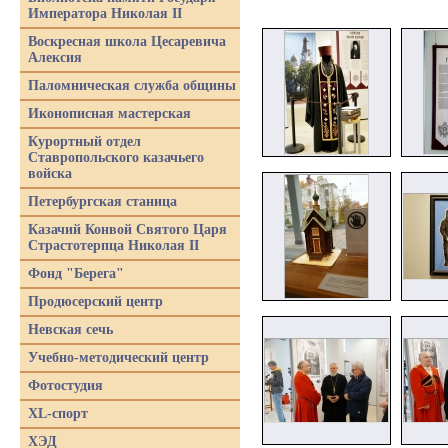
Императора Николая II
Воскресная школа Цесаревича
Алексия
Паломническая служба общины
Иконописная мастерская
Курортный отдел
Ставропольского казачьего
войска
Петербургская станица
Казачий Конвой Святого Царя
Страстотерпца Николая II
Фонд "Берега"
Продюсерский центр
Невская сечь
Учебно-методический центр
Фотостудия
XL-спорт
ХЭД