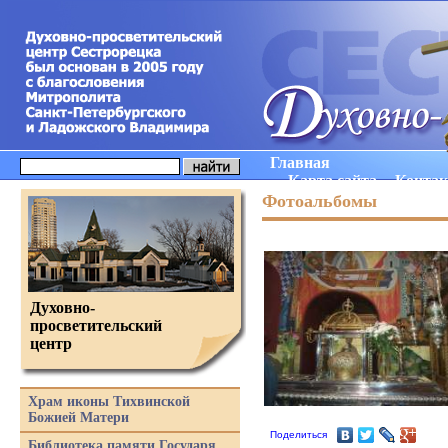
Главная
Карта сайта
Конта
Фотоальбомы
Духовно-
просветительский
центр
Храм иконы Тихвинской
Божией Матери
Поделиться
Библиотека памяти Государя