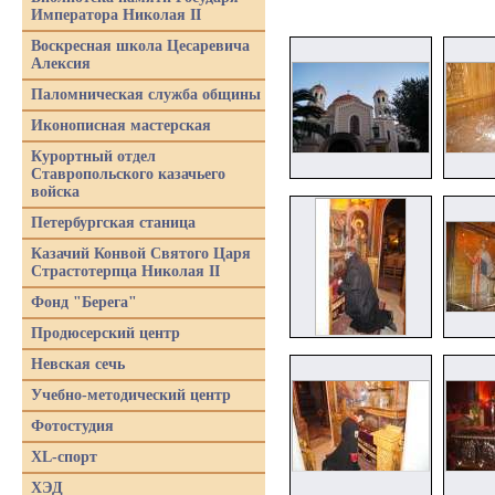
Императора Николая II
Воскресная школа Цесаревича
Алексия
Паломническая служба общины
Иконописная мастерская
Курортный отдел
Ставропольского казачьего
войска
Петербургская станица
Казачий Конвой Святого Царя
Страстотерпца Николая II
Фонд "Берега"
Продюсерский центр
Невская сечь
Учебно-методический центр
Фотостудия
XL-спорт
ХЭД