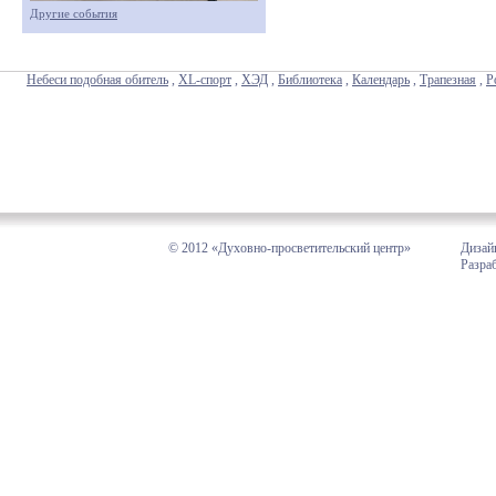
Другие события
Небеси подобная обитель
,
XL-спорт
,
ХЭД
,
Библиотека
,
Календарь
,
Трапезная
,
Р
© 2012 «Духовно-просветительский центр»
Дизай
Разра