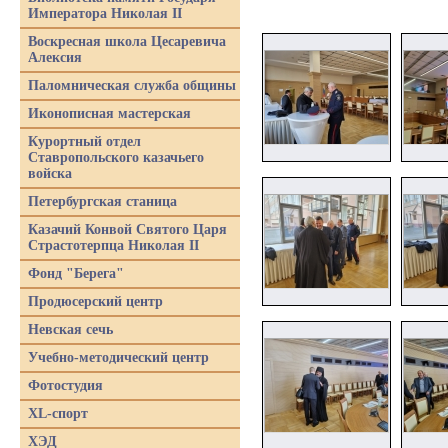
Императора Николая II
Воскресная школа Цесаревича
Алексия
Паломническая служба общины
Иконописная мастерская
Курортный отдел
Ставропольского казачьего
войска
Петербургская станица
Казачий Конвой Святого Царя
Страстотерпца Николая II
Фонд "Берега"
Продюсерский центр
Невская сечь
Учебно-методический центр
Фотостудия
XL-спорт
ХЭД