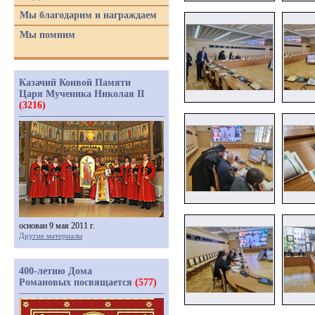
Мы благодарим и награждаем
Мы помним
Казачий Конвой Памяти
Царя Мученика Николая II
(3216)
основан 9 мая 2011 г.
Другие материалы
400-летию Дома
Романовых посвящается
(577)