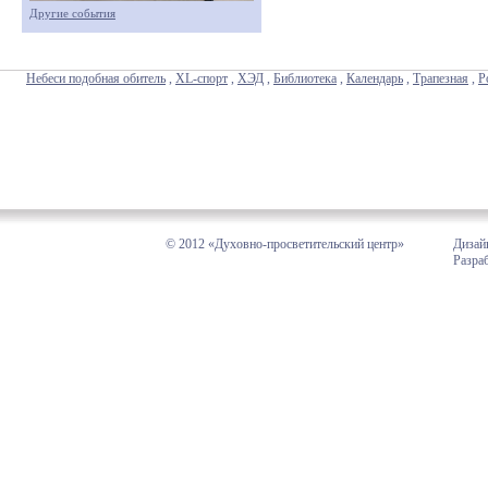
Другие события
Небеси подобная обитель
,
XL-спорт
,
ХЭД
,
Библиотека
,
Календарь
,
Трапезная
,
Р
© 2012 «Духовно-просветительский центр»
Дизай
Разра