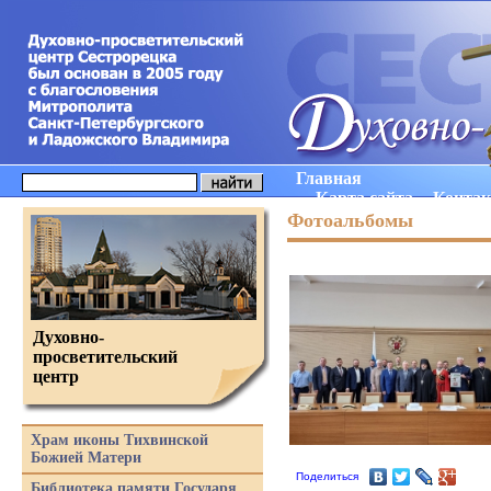
Главная
Карта сайта
Конта
Фотоальбомы
Духовно-
просветительский
центр
Храм иконы Тихвинской
Божией Матери
Поделиться
Библиотека памяти Государя