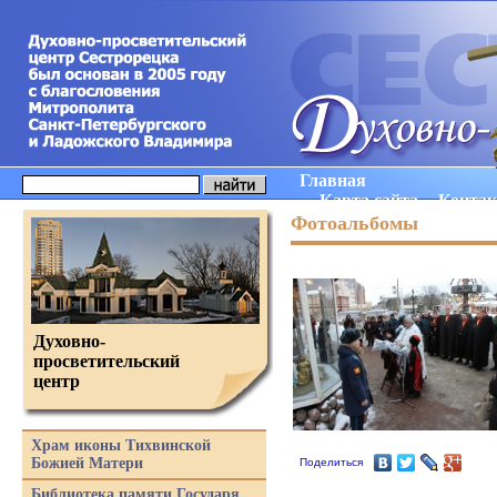
Главная
Карта сайта
Конта
Фотоальбомы
Духовно-
просветительский
центр
Храм иконы Тихвинской
Божией Матери
Поделиться
Библиотека памяти Государя