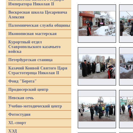
Императора Николая II
Воскресная школа Цесаревича
Алексия
Паломническая служба общины
Иконописная мастерская
Курортный отдел
Ставропольского казачьего
войска
Петербургская станица
Казачий Конвой Святого Царя
Страстотерпца Николая II
Фонд "Берега"
Продюсерский центр
Невская сечь
Учебно-методический центр
Фотостудия
XL-спорт
ХЭД