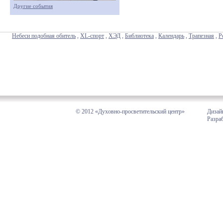
Другие события
Небеси подобная обитель
,
XL-спорт
,
ХЭД
,
Библиотека
,
Календарь
,
Трапезная
,
Р
© 2012 «Духовно-просветительский центр»
Дизай
Разра