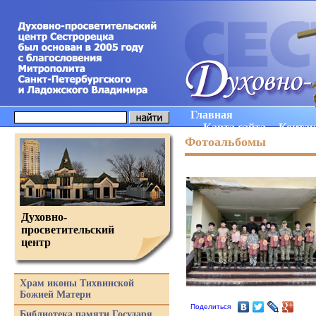
Главная
Карта сайта
Конта
Фотоальбомы
Духовно-
просветительский
центр
Храм иконы Тихвинской
Божией Матери
Поделиться
Библиотека памяти Государя