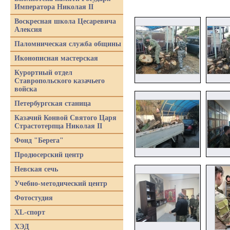
Императора Николая II
Воскресная школа Цесаревича
Алексия
Паломническая служба общины
Иконописная мастерская
Курортный отдел
Ставропольского казачьего
войска
Петербургская станица
Казачий Конвой Святого Царя
Страстотерпца Николая II
Фонд "Берега"
Продюсерский центр
Невская сечь
Учебно-методический центр
Фотостудия
XL-спорт
ХЭД