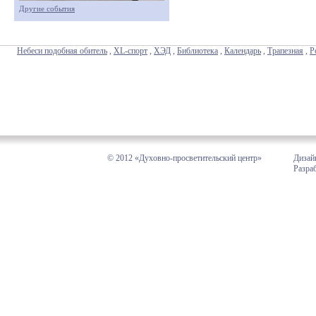
Другие события
Небеси подобная обитель
,
XL-спорт
,
ХЭД
,
Библиотека
,
Календарь
,
Трапезная
,
Р
© 2012 «Духовно-просветительский центр»
Дизай
Разра