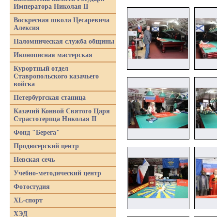
Императора Николая II
Воскресная школа Цесаревича
Алексия
Паломническая служба общины
Иконописная мастерская
Курортный отдел
Ставропольского казачьего
войска
Петербургская станица
Казачий Конвой Святого Царя
Страстотерпца Николая II
Фонд "Берега"
Продюсерский центр
Невская сечь
Учебно-методический центр
Фотостудия
XL-спорт
ХЭД