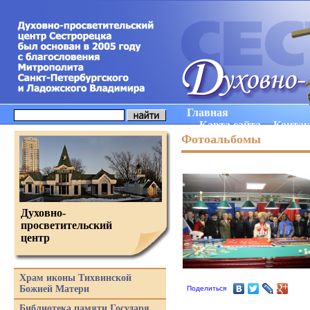
Главная
Карта сайта
Конта
Фотоальбомы
Духовно-
просветительский
центр
Храм иконы Тихвинской
Божией Матери
Поделиться
Библиотека памяти Государя