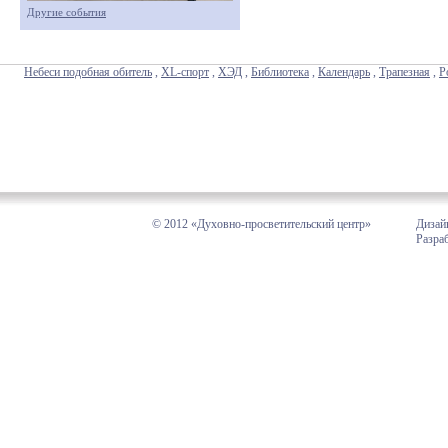
Другие события
Небеси подобная обитель
,
XL-спорт
,
ХЭД
,
Библиотека
,
Календарь
,
Трапезная
,
Р
© 2012 «Духовно-просветительский центр»
Дизай
Разра