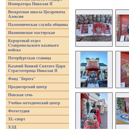
Императора Николая II
Воскресная школа Цесаревича
Алексия
Паломническая служба общины
Иконописная мастерская
Курортный отдел
Ставропольского казачьего
войска
Петербургская станица
Казачий Конвой Святого Царя
Страстотерпца Николая II
Фонд "Берега"
Продюсерский центр
Невская сечь
Учебно-методический центр
Фотостудия
XL-спорт
ХЭД