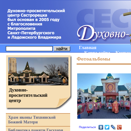
Главная
Карта сайта
Конта
Фотоальбомы
Духовно-
просветительский
центр
Храм иконы Тихвинской
Божией Матери
Поделиться
Библиотека памяти Государя