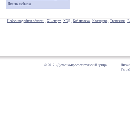
Другие события
Небеси подобная обитель
,
XL-спорт
,
ХЭД
,
Библиотека
,
Календарь
,
Трапезная
,
Р
© 2012 «Духовно-просветительский центр»
Дизай
Разра