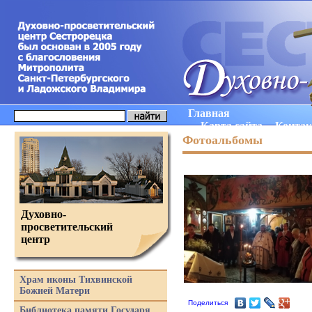
Главная
Карта сайта
Конта
Фотоальбомы
Духовно-
просветительский
центр
Храм иконы Тихвинской
Божией Матери
Поделиться
Библиотека памяти Государя