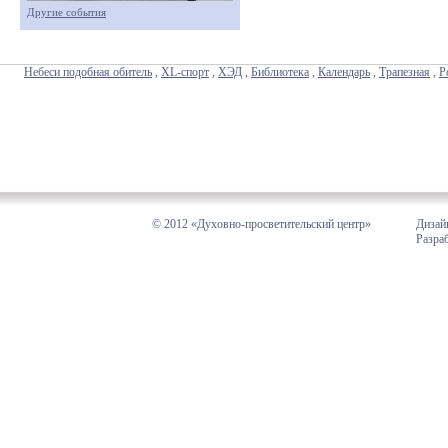
Другие события
Небеси подобная обитель
,
XL-спорт
,
ХЭД
,
Библиотека
,
Календарь
,
Трапезная
,
Р
© 2012 «Духовно-просветительский центр»
Дизай
Разра