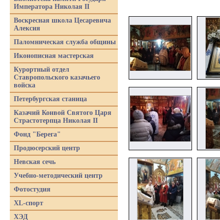
Императора Николая II
Воскресная школа Цесаревича
Алексия
Паломническая служба общины
Иконописная мастерская
Курортный отдел
Ставропольского казачьего
войска
Петербургская станица
Казачий Конвой Святого Царя
Страстотерпца Николая II
Фонд "Берега"
Продюсерский центр
Невская сечь
Учебно-методический центр
Фотостудия
XL-спорт
ХЭД