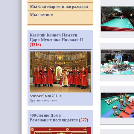
Мы благодарим и награждаем
Мы помним
Казачий Конвой Памяти
Царя Мученика Николая II
(3216)
основан 9 мая 2011 г.
Другие материалы
400-летию Дома
Романовых посвящается
(577)