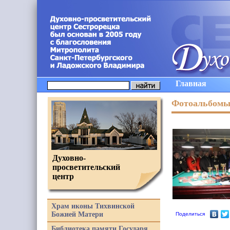
Главная
Фотоальбом
Духовно-
просветительский
центр
Храм иконы Тихвинской
Божией Матери
Поделиться
Библиотека памяти Государя