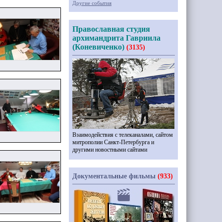
Другие события
Православная студия
архимандрита Гавриила
(Коневиченко)
(3135)
Взаимодействия с телеканалами, сайтом
митрополии Санкт-Петербурга и
другими новостными сайтами
Документальные фильмы
(933)