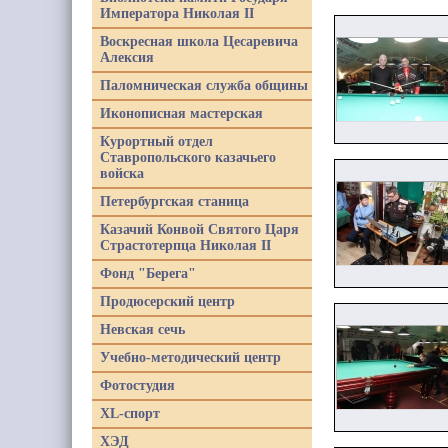
Императора Николая II
Воскресная школа Цесаревича
Алексия
Паломническая служба общины
Иконописная мастерская
Курортный отдел
Ставропольского казачьего
войска
Петербургская станица
Казачий Конвой Святого Царя
Страстотерпца Николая II
Фонд "Берега"
Продюсерский центр
Невская сечь
Учебно-методический центр
Фотостудия
XL-спорт
ХЭД