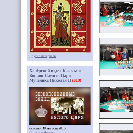
Другие материалы
Хопёрский отдел Казачьего
Конвоя Памяти Царя
Мученика Николая II
(819)
основан 30 августа 2015 г.
Другие события