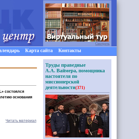
Смотреть
алендарь
Карта сайта
Контакты
Труды праведные
А.А. Ваймера, помощника
настоятеля по
миссионерской
деятельности
(371)
L» состоялся
-летию основания
Читать материал