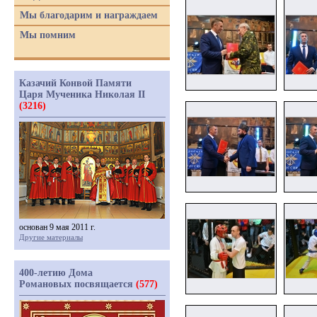
Мы благодарим и награждаем
Мы помним
Казачий Конвой Памяти
Царя Мученика Николая II
(3216)
основан 9 мая 2011 г.
Другие материалы
400-летию Дома
Романовых посвящается
(577)