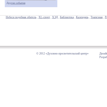
Другие события
Небеси подобная обитель
,
XL-спорт
,
ХЭД
,
Библиотека
,
Календарь
,
Трапезная
,
Р
© 2012 «Духовно-просветительский центр»
Дизай
Разра