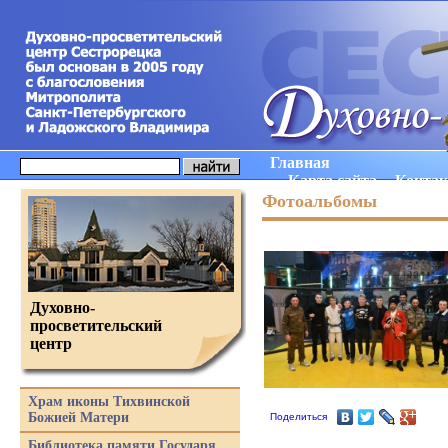
Главная
Карта сайта
Конта
Фотоальбомы
Духовно-
просветительский
центр
Храм иконы Тихвинской
Божией Матери
Поделиться
Библиотека памяти Государя