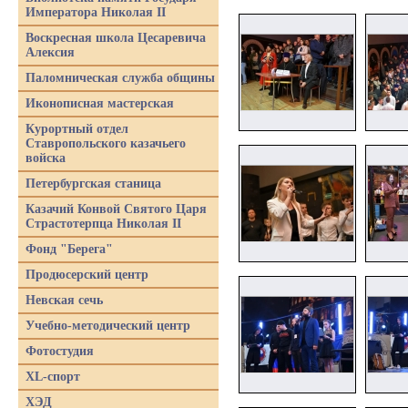
Императора Николая II
Воскресная школа Цесаревича
Алексия
Паломническая служба общины
Иконописная мастерская
Курортный отдел
Ставропольского казачьего
войска
Петербургская станица
Казачий Конвой Святого Царя
Страстотерпца Николая II
Фонд "Берега"
Продюсерский центр
Невская сечь
Учебно-методический центр
Фотостудия
XL-спорт
ХЭД