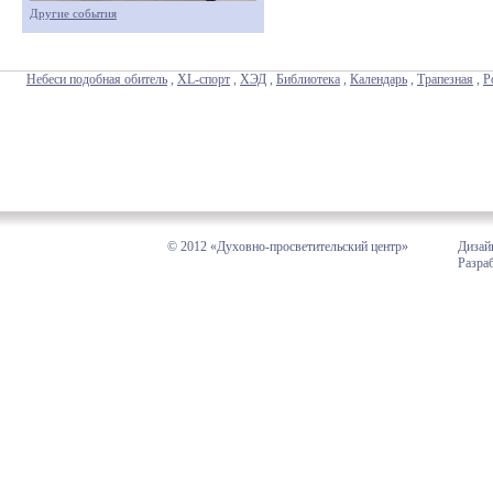
Другие события
Небеси подобная обитель
,
XL-спорт
,
ХЭД
,
Библиотека
,
Календарь
,
Трапезная
,
Р
© 2012 «Духовно-просветительский центр»
Дизай
Разра