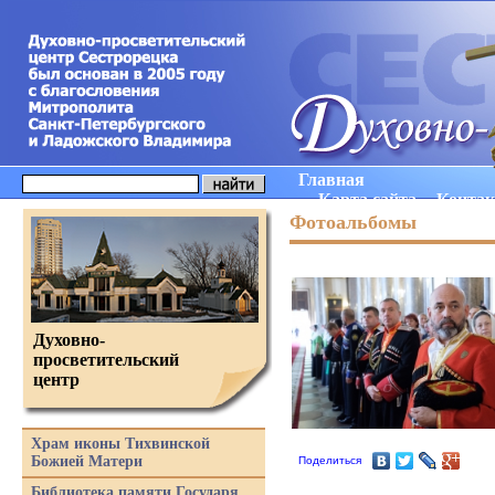
Главная
Карта сайта
Конта
Фотоальбомы
Духовно-
просветительский
центр
Храм иконы Тихвинской
Божией Матери
Поделиться
Библиотека памяти Государя