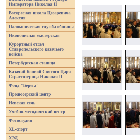
Императора Николая II
Воскресная школа Цесаревича
Алексия
Паломническая служба общины
Иконописная мастерская
Курортный отдел
Ставропольского казачьего
войска
Петербургская станица
Казачий Конвой Святого Царя
Страстотерпца Николая II
Фонд "Берега"
Продюсерский центр
Невская сечь
Учебно-методический центр
Фотостудия
XL-спорт
ХЭД