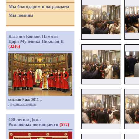
Мы благодарим и награждаем
Мы помним
Казачий Конвой Памяти
Царя Мученика Николая II
(3216)
основан 9 мая 2011 г.
Другие материалы
400-летию Дома
Романовых посвящается
(577)