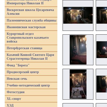
Императора Николая II
Воскресная школа Цесаревича
Алексия
Паломническая служба общины
Иконописная мастерская
Курортный отдел
Ставропольского казачьего
войска
Петербургская станица
Казачий Конвой Святого Царя
Страстотерпца Николая II
Фонд "Берега"
Продюсерский центр
Невская сечь
Учебно-методический центр
Фотостудия
XL-спорт
ХЭД