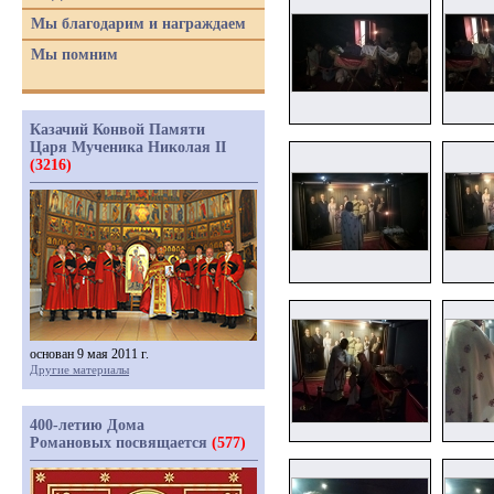
Мы благодарим и награждаем
Мы помним
Казачий Конвой Памяти
Царя Мученика Николая II
(3216)
основан 9 мая 2011 г.
Другие материалы
400-летию Дома
Романовых посвящается
(577)