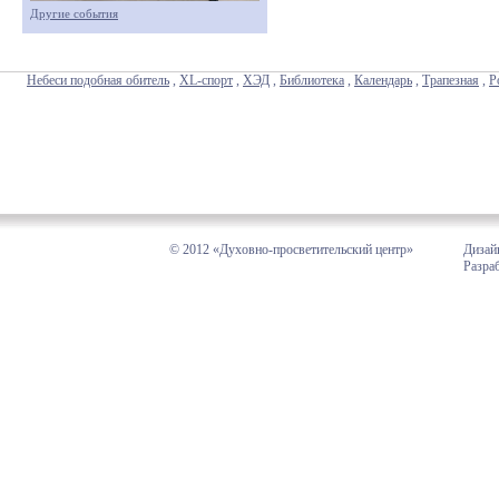
Другие события
Небеси подобная обитель
,
XL-спорт
,
ХЭД
,
Библиотека
,
Календарь
,
Трапезная
,
Р
© 2012 «Духовно-просветительский центр»
Дизай
Разра