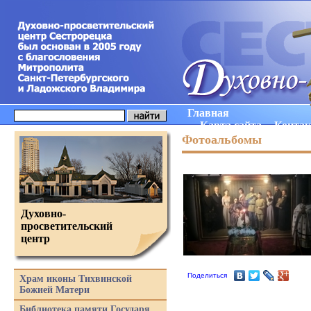
Главная
Карта сайта
Конта
Фотоальбомы
Духовно-
просветительский
центр
Поделиться
Храм иконы Тихвинской
Божией Матери
Библиотека памяти Государя