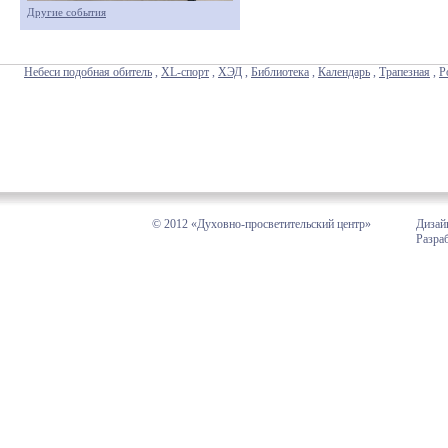
Другие события
Небеси подобная обитель
,
XL-спорт
,
ХЭД
,
Библиотека
,
Календарь
,
Трапезная
,
Р
© 2012 «Духовно-просветительский центр»
Дизай
Разра