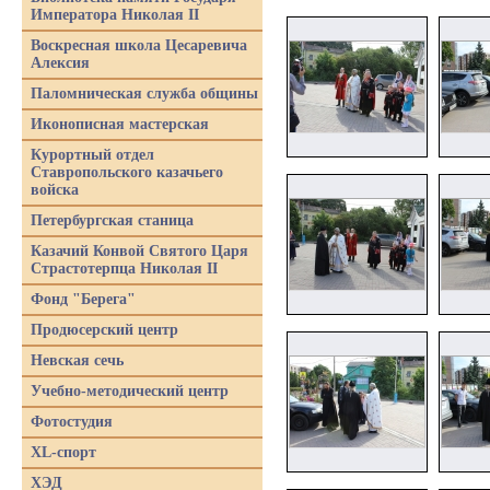
Императора Николая II
Воскресная школа Цесаревича
Алексия
Паломническая служба общины
Иконописная мастерская
Курортный отдел
Ставропольского казачьего
войска
Петербургская станица
Казачий Конвой Святого Царя
Страстотерпца Николая II
Фонд "Берега"
Продюсерский центр
Невская сечь
Учебно-методический центр
Фотостудия
XL-спорт
ХЭД