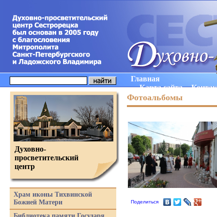
Главная
Карта сайта
Конта
Фотоальбомы
Духовно-
просветительский
центр
Храм иконы Тихвинской
Божией Матери
Поделиться
Библиотека памяти Государя