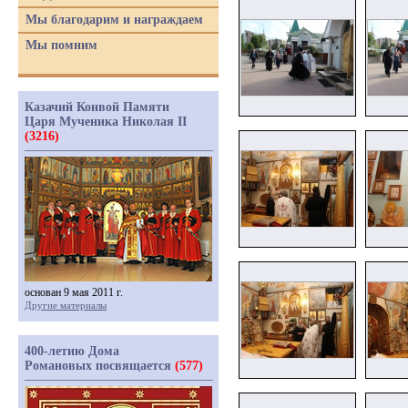
Мы благодарим и награждаем
Мы помним
Казачий Конвой Памяти
Царя Мученика Николая II
(3216)
основан 9 мая 2011 г.
Другие материалы
400-летию Дома
Романовых посвящается
(577)