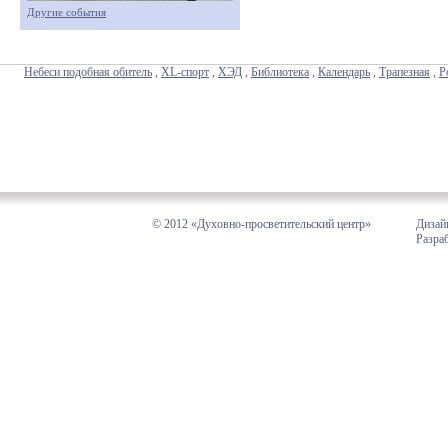
Другие события
Небеси подобная обитель
,
XL-спорт
,
ХЭД
,
Библиотека
,
Календарь
,
Трапезная
,
Р
© 2012 «Духовно-просветительский центр»
Дизай
Разра