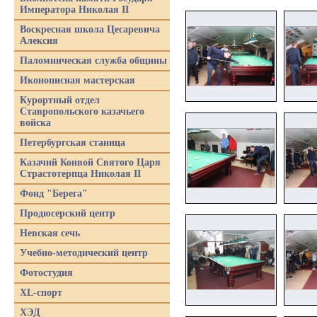
Императора Николая II
Воскресная школа Цесаревича
Алексия
Паломническая служба общины
Иконописная мастерская
Курортный отдел
Ставропольского казачьего
войска
Петербургская станица
Казачий Конвой Святого Царя
Страстотерпца Николая II
Фонд "Берега"
Продюсерский центр
Невская сечь
Учебно-методический центр
Фотостудия
XL-спорт
ХЭД