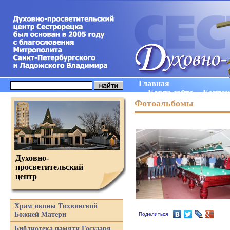
Главная
Карта сайта
Конта
Фотоальбомы
Духовно-
просветительский
центр
Храм иконы Тихвинской
Божией Матери
Поделиться
Библиотека памяти Государя