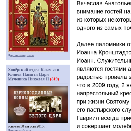
Вячеслав Анатолье
внимание гостей на
из которых некотор
одного из самых по
Далее паломники о
Иоанна Кронштадтс
Другие материалы
Иоанн. Служительни
являются гостями 
Хопёрский отдел Казачьего
Конвоя Памяти Царя
радостью провела э
Мученика Николая II
(819)
что в 2009 году, 2
напрестольный крес
при жизни Святому
его пастырского сл
Гавриил всегда при
и совершает молеб
основан 30 августа 2015 г.
Другие события