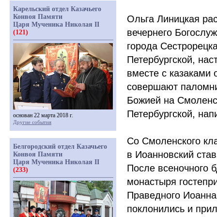
Карельский отдел Казачьего
Конвоя Памяти
Ольга Линицкая ра
Царя Мученика Николая II
вечернего Богослу
(121)
города Сестрорецк
Петербургской, нас
вместе с казаками
совершают паломни
Божией на Смоленс
Петербургской, нап
основан 22 марта 2018 г.
Другие события
Со Смоленского кл
Белгородский отдел Казачьего
в Иоанновский став
Конвоя Памяти
Царя Мученика Николая II
После всеночного 
(233)
монастыря гостепр
Праведного Иоанна 
поклонились и при