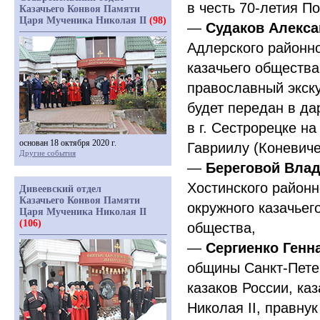
в честь 70-летия П
Казачьего Конвоя Памяти
Царя Мученика Николая II
(98)
—
Судаков Алекс
Адлерского районно
казачьего общества
православный экску
будет передан в да
в г. Сестрорецке н
основан 18 октября 2020 г.
Гавриилу
(
Коневиче
Другие события
—
Береговой Вла
Хостинского районн
Дивеевский отдел
Казачьего Конвоя Памяти
окружного казачьег
Царя Мученика Николая II
(106)
общества,
—
Сергиенко Ген
общины Санкт-Петер
казаков России, ка
Николая II, правну