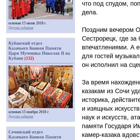
что под спудом, по
дела.
основан 15 июня 2018 г.
Другие события
Поздним вечером Ол
Сестрорецк, где за
Кубанский отдел
впечатлениями. А 
Казачьего Конвоя Памяти
Царя Мученика Николая II на
для гостей музыкал
Кубани
(132)
он исполнил на сц
За время нахождени
казакам из Сочи уд
историка, действит
и изящных искусств
основан 15 ноября 2018 г.
наук и искусств, а
Другие события
памяти Государя Им
Сочинский отдел
камер-казака вдов
Казачьего Конвоя Памяти