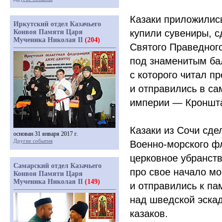
Казаки приложились
Иркутский отдел Казачьего
купили сувениры, 
Конвоя Памяти Царя
Мученика Николая II
(204)
Святого Праведног
под знаменитым ба
с которого читал 
и отправились в са
империи — Кроншта
Казаки из Сочи сд
основан 31 января 2017 г.
Другие события
Военно-морского фл
церковное убранст
Самарский отдел Казачьего
про свое начало мо
Конвоя Памяти Царя
Мученика Николая II
(149)
и отправились к па
над шведской эскад
казаков.