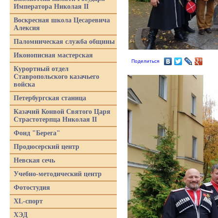
Императора Николая II
Воскресная школа Цесаревича
Алексия
Паломническая служба общины
Иконописная мастерская
Поделиться
Курортный отдел
Ставропольского казачьего
войска
Петербургская станица
Казачий Конвой Святого Царя
Страстотерпца Николая II
Фонд "Берега"
Продюсерский центр
Невская сечь
Учебно-методический центр
Фотостудия
XL-спорт
ХЭД