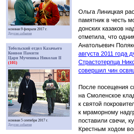
Ольга Линицкая рас
памятник в честь м
донских казаков на
основан 9 февраля 2017 г.
Другие события
отметила, что одни
Анатольевич Поляк
Тобольский отдел Казачьего
августа 2011 года 
Конвоя Памяти
Царя Мученика Николая II
Страстотерпца Нико
(101)
совершил чин освя
После посещения с
на Смоленское клад
к святой покровите
к мраморному надг
поставили свечи, к
основан 5 сентября 2017 г.
Другие события
Крестным ходом во