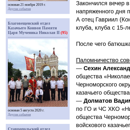
Закончился вечер 
основан 21 ноября 2019 г.
Другие события
напряженного дня 
А отец Гавриил
(
Ко
Благовещенский отдел
клуба, клуба с 15-л
Казачьего Конвоя Памяти
Царя Мученика Николая II
(95)
После чего батюшка
Паломничество со
—
Сехин Алексан
общества
«
Николае
Черноморского окру
казачьего общества
—
Долматов Вади
по ГО и ЧС ХКО
«
Н
основан 5 августа 2020 г.
Другие события
общества Черноморс
войскового казачье
Ставропольский отдел