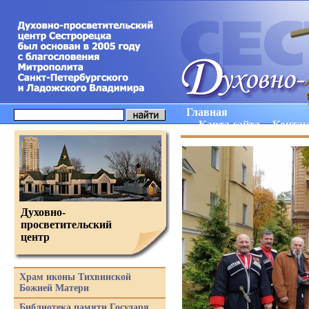
Главная
Карта сайта
Конта
Духовно-
просветительский
центр
Храм иконы Тихвинской
Божией Матери
Библиотека памяти Государя