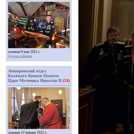
основан 9 мая 2021 г.
Другие события
Апшеронский отдел
Казачьего Конвоя Памяти
Царя Мученика Николая II
(53)
основан 22 января 2022 г.