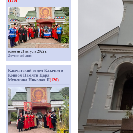
(170)
основан 21 августа 2022 г.
Другие события
Камчатский отдел Казачьего
Конвоя Памяти Царя
Мученика Николая II
(120)