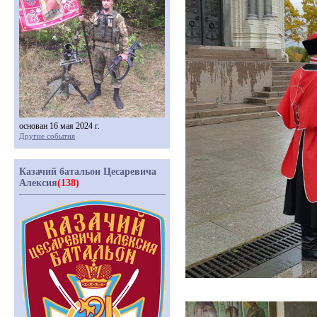
основан 16 мая 2024 г.
Другие события
Казачий батальон Цесаревича
Алексия
(138)