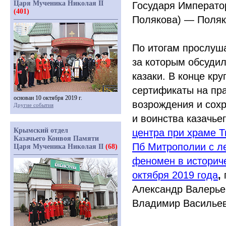
Царя Мученика Николая II
Государя Император
(401)
Полякова) — Поляк
По итогам прослуша
за которым обсудил
казаки. В конце кр
сертификаты на пра
основан 10 октября 2019 г.
возрождения и сохр
Другие события
и воинства казачье
Крымский отдел
центра при храме Т
Казачьего Конвоя Памяти
Пб Митрополии с л
Царя Мученика Николая II
(68)
феномен в историче
октября 2019 года
,
Александр Валерье
Владимир Васильев