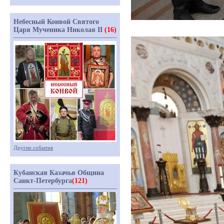
Небесный Конвой Святого
Царя Мученика Николая II
(16)
Другие события
Кубанская Казачья Община
Санкт-Петербурга
(121)