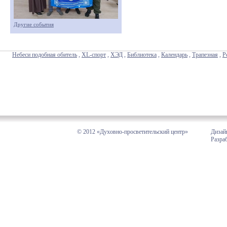
Другие события
Небеси подобная обитель
,
XL-спорт
,
ХЭД
,
Библиотека
,
Календарь
,
Трапезная
,
Р
© 2012 «Духовно-просветительский центр»
Дизай
Разра