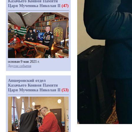
Казачьего Конвоя Памяти
Царя Мученика Николая II
(47)
основан 9 мая 2021 г.
Другие события
Апшеронский отдел
Казачьего Конвоя Памяти
Царя Мученика Николая II
(53)