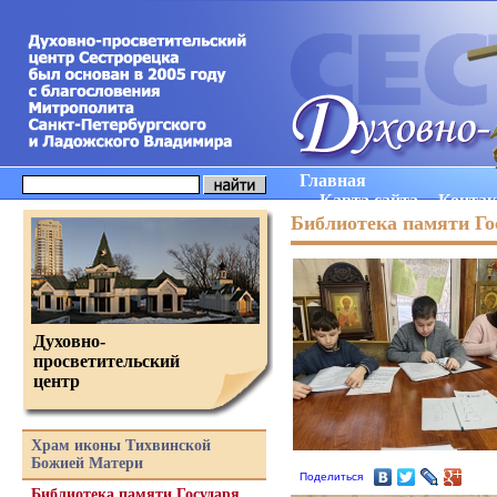
Главная
Карта сайта
Конта
Библиотека памяти Го
Духовно-
просветительский
центр
Храм иконы Тихвинской
Божией Матери
Поделиться
Библиотека памяти Государя