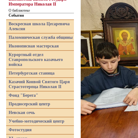
Императора Николая II
О библиотеке
События
Воскресная школа Цесаревича
Алексия
Паломническая служба общины
Иконописная мастерская
Курортный отдел
Ставропольского казачьего
войска
Петербургская станица
Казачий Конвой Святого Царя
Страстотерпца Николая II
Фонд "Берега"
Продюсерский центр
Невская сечь
Учебно-методический центр
Фотостудия