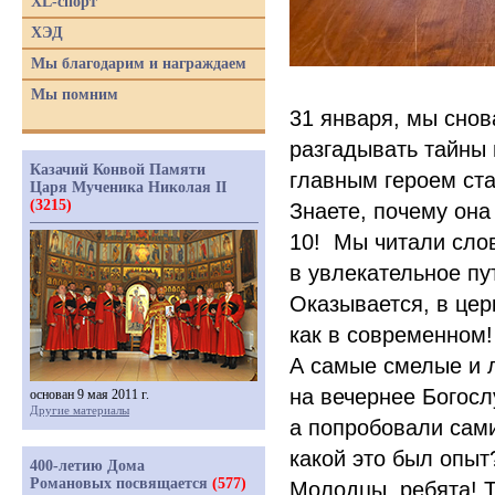
XL-спорт
ХЭД
Мы благодарим и награждаем
Мы помним
31 января, мы снов
разгадывать тайны 
Казачий Конвой Памяти
главным героем ста
Царя Мученика Николая II
(3215)
Знаете, почему она
10!
Мы читали слов
в увлекательное пу
Оказывается, в цер
как в современном!
А самые смелые и 
на вечернее Богосл
основан 9 мая 2011 г.
Другие материалы
а попробовали сами
какой это был опы
400-летию Дома
Романовых посвящается
(577)
Молодцы, ребята! 