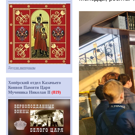
Другие материалы
Хопёрский отдел Казачьего
Конвоя Памяти Царя
Мученика Николая II
(819)