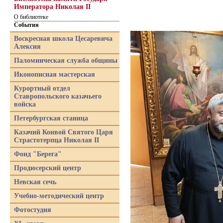
Императора Николая II
О библиотеке
События
Воскресная школа Цесаревича
Алексия
Паломническая служба общины
Иконописная мастерская
Курортный отдел
Ставропольского казачьего
войска
Петербургская станица
Казачий Конвой Святого Царя
Страстотерпца Николая II
Фонд "Берега"
Продюсерский центр
Невская сечь
Учебно-методический центр
Фотостудия