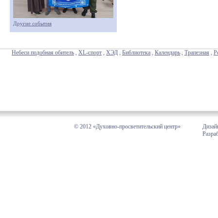
Другие события
Небеси подобная обитель
,
XL-спорт
,
ХЭД
,
Библиотека
,
Календарь
,
Трапезная
,
Р
© 2012 «Духовно-просветительский центр»
Дизай
Разра