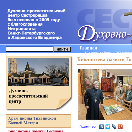
Главная
Карта сайта
Конта
Библиотека памяти Го
Духовно-
просветительский
центр
Храм иконы Тихвинской
Божией Матери
Поделиться
Библиотека памяти Государя