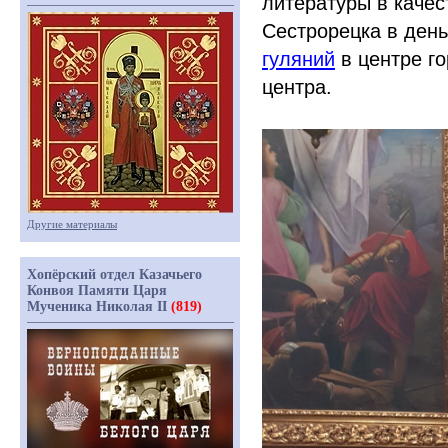
литературы в качес
Сестрорецка в ден
гуляний
в центре г
центра.
Другие материалы
Хопёрский отдел Казачьего
Конвоя Памяти Царя
Мученика Николая II
(819)