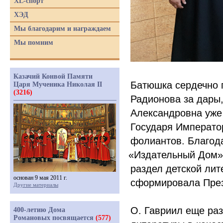
XL-спорт
ХЭД
Мы благодарим и награждаем
Мы помним
Казачий Конвой Памяти
Батюшка сердечно 
Царя Мученика Николая II
(3216)
Радионова за дары
Александровна уже
Государя Император
фолиантов. Благод
«Издательный
Дом» 
раздел детской лит
основан 9 мая 2011 г.
сформировала Пре
Другие материалы
О. Гавриил еще раз
400-летию Дома
Романовых посвящается
(577)