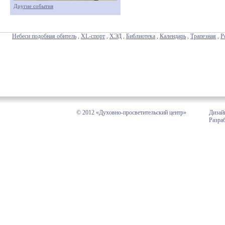
Другие события
Небеси подобная обитель
,
XL-спорт
,
ХЭД
,
Библиотека
,
Календарь
,
Трапезная
,
Р
© 2012 «Духовно-просветительский центр»
Дизай
Разра