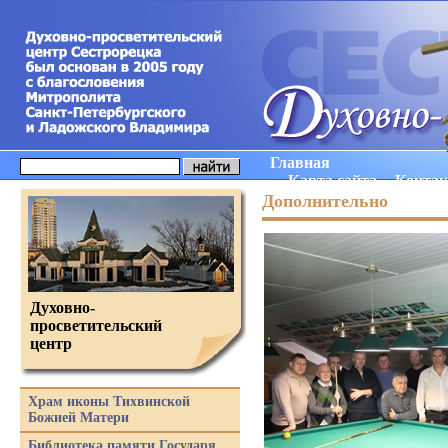
Главная
Карта сайта
Конта
Дополнительно
Духовно-
просветительский
центр
Храм иконы Тихвинской
Божией Матери
Библиотека памяти Государя