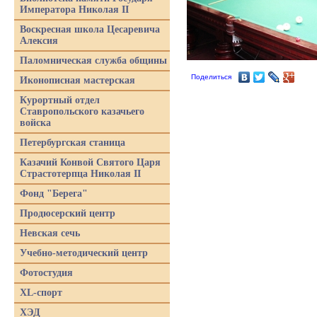
Императора Николая II
Воскресная школа Цесаревича
Алексия
Паломническая служба общины
Поделиться
Иконописная мастерская
Курортный отдел
Ставропольского казачьего
войска
Петербургская станица
Казачий Конвой Святого Царя
Страстотерпца Николая II
Фонд "Берега"
Продюсерский центр
Невская сечь
Учебно-методический центр
Фотостудия
XL-спорт
ХЭД