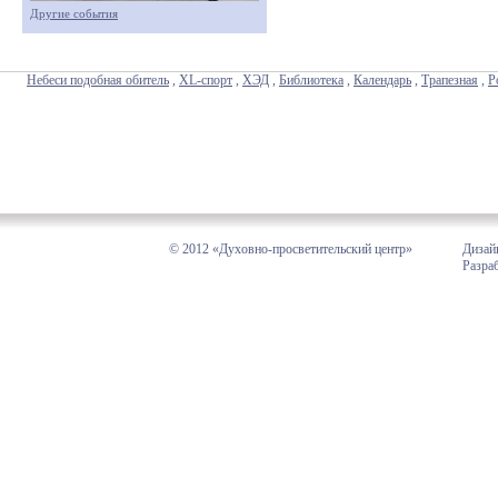
Другие события
Небеси подобная обитель
,
XL-спорт
,
ХЭД
,
Библиотека
,
Календарь
,
Трапезная
,
Р
© 2012 «Духовно-просветительский центр»
Дизай
Разра