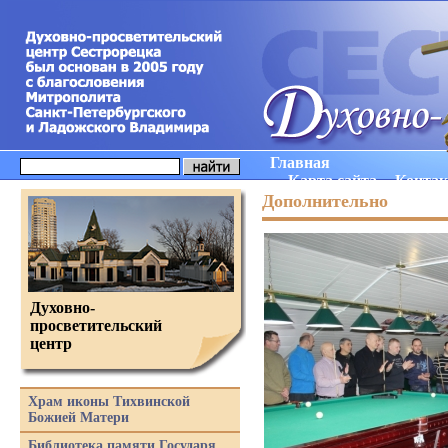
Главная
Карта сайта
Конта
Дополнительно
Духовно-
просветительский
центр
Храм иконы Тихвинской
Божией Матери
Библиотека памяти Государя