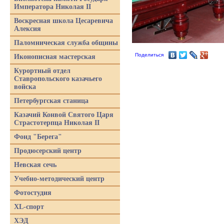
Императора Николая II
Воскресная школа Цесаревича
Алексия
Паломническая служба общины
Поделиться
Иконописная мастерская
Курортный отдел
Ставропольского казачьего
войска
Петербургская станица
Казачий Конвой Святого Царя
Страстотерпца Николая II
Фонд "Берега"
Продюсерский центр
Невская сечь
Учебно-методический центр
Фотостудия
XL-спорт
ХЭД