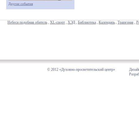
Другие события
Небеси подобная обитель
,
XL-спорт
,
ХЭД
,
Библиотека
,
Календарь
,
Трапезная
,
Р
© 2012 «Духовно-просветительский центр»
Дизай
Разра