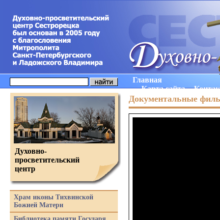
Главная
Карта сайта
Конта
Документальные фил
Духовно-
просветительский
центр
Храм иконы Тихвинской
Божией Матери
Библиотека памяти Государя