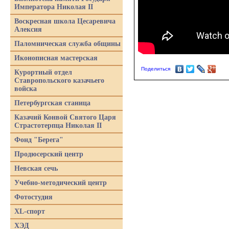
Императора Николая II
Воскресная школа Цесаревича
Алексия
Паломническая служба общины
Иконописная мастерская
Поделиться
Курортный отдел
Ставропольского казачьего
войска
Петербургская станица
Казачий Конвой Святого Царя
Страстотерпца Николая II
Фонд "Берега"
Продюсерский центр
Невская сечь
Учебно-методический центр
Фотостудия
XL-спорт
ХЭД