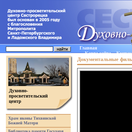
Главная
Карта сайта
Конта
Документальные фил
Духовно-
просветительский
центр
Храм иконы Тихвинской
Божией Матери
Библиотека памяти Государя