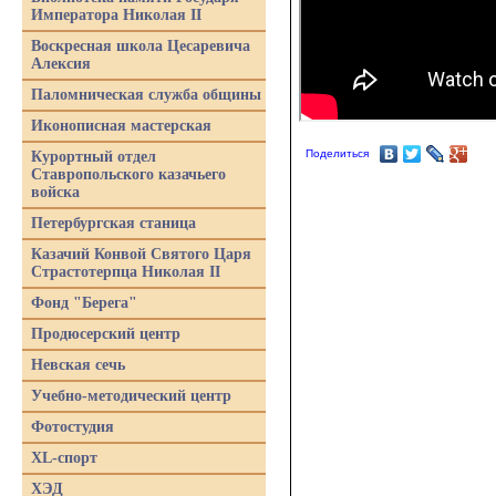
Императора Николая II
Воскресная школа Цесаревича
Алексия
Паломническая служба общины
Иконописная мастерская
Поделиться
Курортный отдел
Ставропольского казачьего
войска
Петербургская станица
Казачий Конвой Святого Царя
Страстотерпца Николая II
Фонд "Берега"
Продюсерский центр
Невская сечь
Учебно-методический центр
Фотостудия
XL-спорт
ХЭД