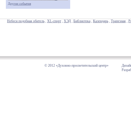
Другие события
Небеси подобная обитель
,
XL-спорт
,
ХЭД
,
Библиотека
,
Календарь
,
Трапезная
,
Р
© 2012 «Духовно-просветительский центр»
Дизай
Разра