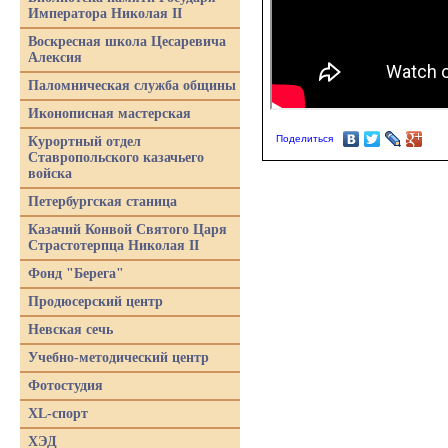
Императора Николая II
Воскресная школа Цесаревича
Алексия
Паломническая служба общины
Иконописная мастерская
Поделиться
Курортный отдел
Ставропольского казачьего
войска
Петербургская станица
Казачий Конвой Святого Царя
Страстотерпца Николая II
Фонд "Берега"
Продюсерский центр
Невская сечь
Учебно-методический центр
Фотостудия
XL-спорт
ХЭД