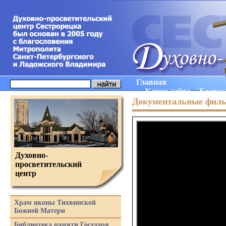
Главная
Карта сайта
Конта
Документальные фил
Духовно-
просветительский
центр
Храм иконы Тихвинской
Божией Матери
Библиотека памяти Государя