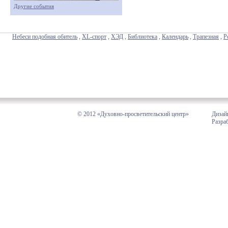
Другие события
Небеси подобная обитель
,
XL-спорт
,
ХЭД
,
Библиотека
,
Календарь
,
Трапезная
,
Р
© 2012 «Духовно-просветительский центр»
Дизай
Разра