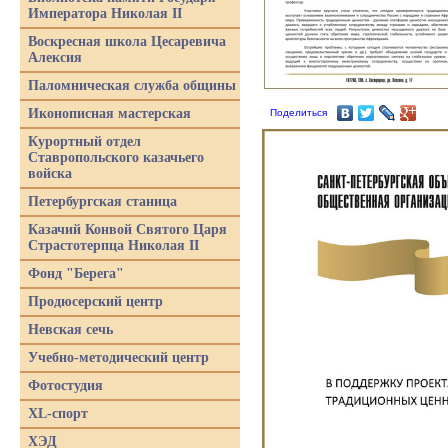
Императора Николая II
Воскресная школа Цесаревича
Алексия
Паломническая служба общины
Иконописная мастерская
Поделиться
Курортный отдел
Ставропольского казачьего
войска
Петербургская станица
Казачий Конвой Святого Царя
Страстотерпца Николая II
Фонд "Берега"
Продюсерский центр
Невская сечь
Учебно-методический центр
Фотостудия
XL-спорт
ХЭД