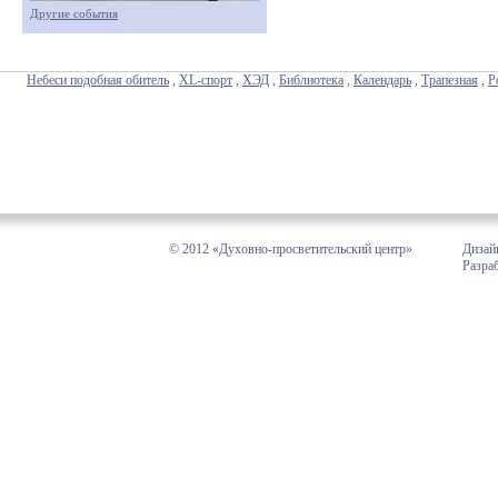
Другие события
Небеси подобная обитель
,
XL-спорт
,
ХЭД
,
Библиотека
,
Календарь
,
Трапезная
,
Р
© 2012 «Духовно-просветительский центр»
Дизай
Разра