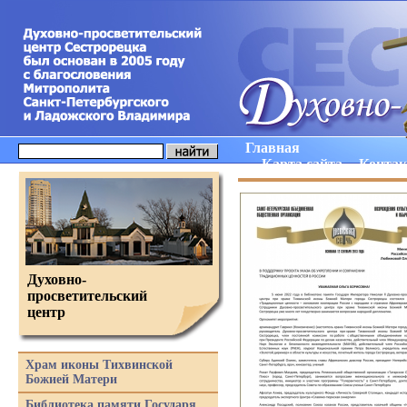
Главная
Карта сайта
Конта
Духовно-
просветительский
центр
Храм иконы Тихвинской
Божией Матери
Библиотека памяти Государя