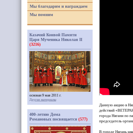
Мы благодарим и награждаем
Мы помним
Казачий Конвой Памяти
Царя Мученика Николая II
(3216)
основан 9 мая 2011 г.
Другие материалы
Данную акцию в Няг
действий
«ВЕТЕРА
400-летию Дома
города Нягани по п
Романовых посвящается
(577)
председатель орган
В городе Нягань шк