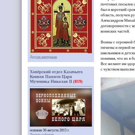
почтовых посылок 
был в короткий сро
область, получен р
Александром Михай
договоренности с к
воинских частей.
Воины с огромной б
гигиены и первой н
школьников и детск
Другие материалы
понимая, что их в б
Все желают им здор
с чувством выполне
Хопёрский отдел Казачьего
Конвоя Памяти Царя
Мученика Николая II
(819)
основан 30 августа 2015 г.
Другие события