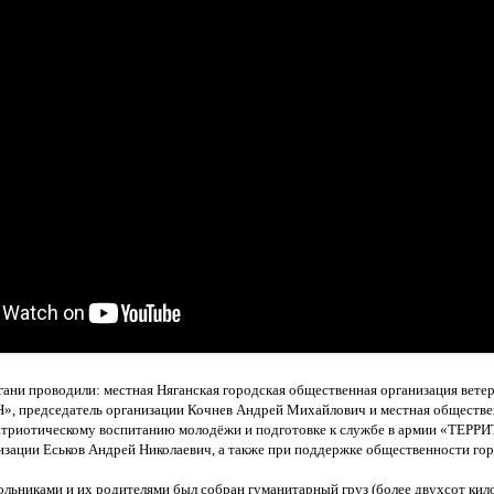
ани проводили: местная Няганская городская общественная организация вете
Н
», председатель организации Кочнев Андрей Михайлович и местная обществе
атриотическому воспитанию молодёжи и подготовке к службе в армии
«ТЕРРИ
изации Еськов Андрей Николаевич, а также при поддержке общественности гор
ольниками и их родителями был собран гуманитарный груз
(более
двухсот кило