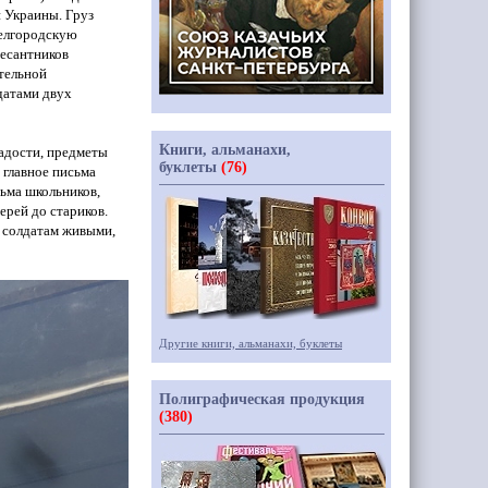
и Украины. Груз
Белгородскую
десантников
тельной
датами двух
Книги, альманахи,
адости, предметы
буклеты
(76)
 главное письма
сьма школьников,
ерей до стариков.
м солдатам живыми,
Другие книги, альманахи, буклеты
Полиграфическая продукция
(380)