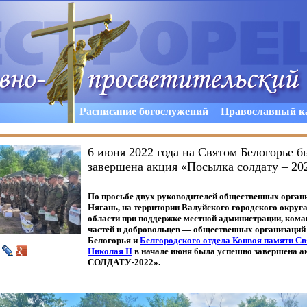
Расписание богослужений
Православный к
6 июня 2022 года на Святом Белогорье 
завершена акция «Посылка солдату – 20
По просьбе двух руководителей общественных орган
Нягань, на территории Валуйского городского округ
области при поддержке местной администрации, ком
частей и добровольцев — общественных организаций
Белогорья и
Белгородского отдела Конвоя памяти С
Николая
II
в начале июня была успешно завершена а
СОЛДАТУ-2022».