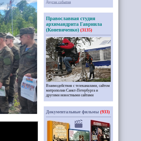
Другие события
Православная студия
архимандрита Гавриила
(Коневиченко)
(3135)
Взаимодействия с телеканалами, сайтом
митрополии Санкт-Петербурга и
другими новостными сайтами
Документальные фильмы
(933)