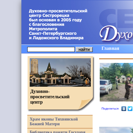
Главная
Духовно-
просветительский
центр
Поделиться
Храм иконы Тихвинской
Божией Матери
Библиотека памяти Государя