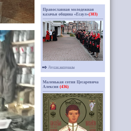
Православная молодежная
казачья община «Есаул»
(383)
Другие материалы
Маленькая сотня Цесаревича
Алексия
(436)