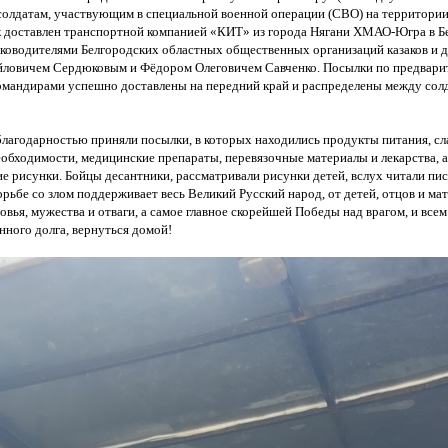
солдатам, участвующим в специальной военной операции
(СВО
) на территори
к доставлен транспортной компанией
«КИТ
» из города Нягани ХМАО-Югра в 
уководителями Белгородских областных общественных организаций казаков и 
ловичем Сердюковым и Фёдором Олеговичем Савченко. Посылки по предвари
омандирами успешно доставлены на передний край и распределены между сол
лагодарностью приняли посылки, в которых находились продукты питания, сл
еобходимости, медицинские препараты, перевязочные материалы и лекарства, а
ие рисунки. Бойцы десантники, рассматривали рисунки детей, вслух читали пи
орьбе со злом поддерживает весь Великий Русский народ, от детей, отцов и мат
овья, мужества и отваги, а самое главное скорейшей Победы над врагом, и все
нного долга, вернуться домой!