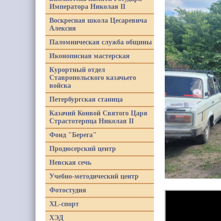
Императора Николая II
Воскресная школа Цесаревича
Алексия
Паломническая служба общины
Иконописная мастерская
Курортный отдел
Ставропольского казачьего
войска
Петербургская станица
Казачий Конвой Святого Царя
Страстотерпца Николая II
Фонд "Берега"
Продюсерский центр
Невская сечь
Учебно-методический центр
Фотостудия
XL-спорт
ХЭД