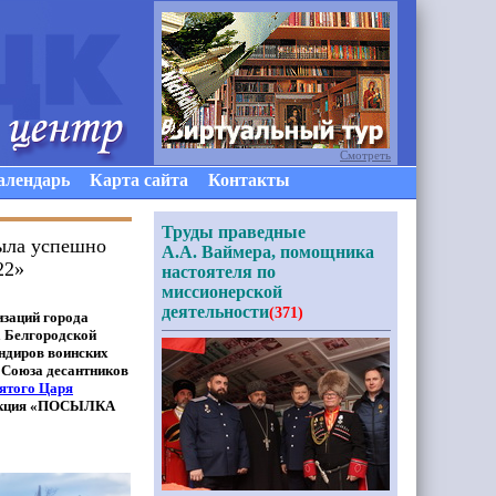
Смотреть
алендарь
Карта сайта
Контакты
Труды праведные
была успешно
А.А. Ваймера, помощника
22»
настоятеля по
миссионерской
деятельности
(371)
изаций города
а Белгородской
андиров воинских
 Союза десантников
вятого Царя
кция
«ПОСЫЛКА