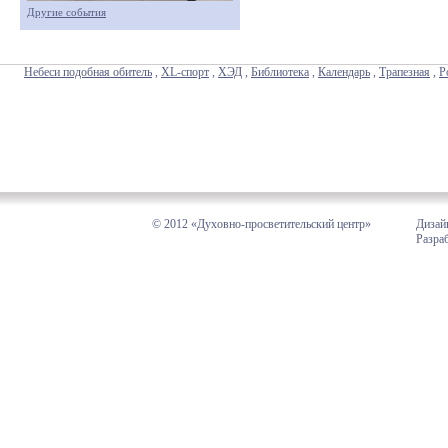
Другие события
Небеси подобная обитель
,
XL-спорт
,
ХЭД
,
Библиотека
,
Календарь
,
Трапезная
,
Р
© 2012 «Духовно-просветительский центр»
Дизай
Разра