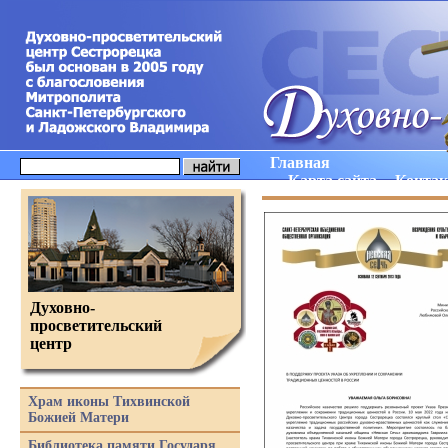
Главная
Карта сайта
Конта
Духовно-
просветительский
центр
Храм иконы Тихвинской
Божией Матери
Библиотека памяти Государя