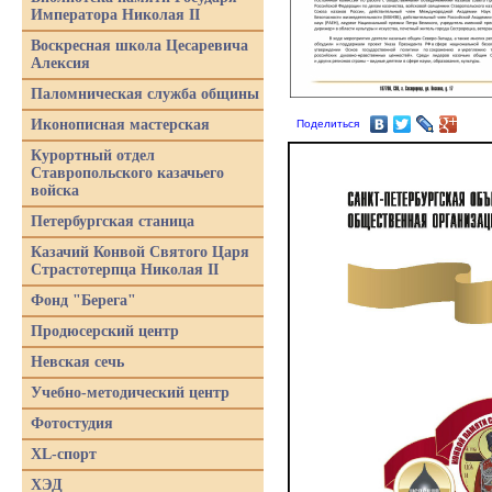
Императора Николая II
Воскресная школа Цесаревича
Алексия
Паломническая служба общины
Иконописная мастерская
Поделиться
Курортный отдел
Ставропольского казачьего
войска
Петербургская станица
Казачий Конвой Святого Царя
Страстотерпца Николая II
Фонд "Берега"
Продюсерский центр
Невская сечь
Учебно-методический центр
Фотостудия
XL-спорт
ХЭД