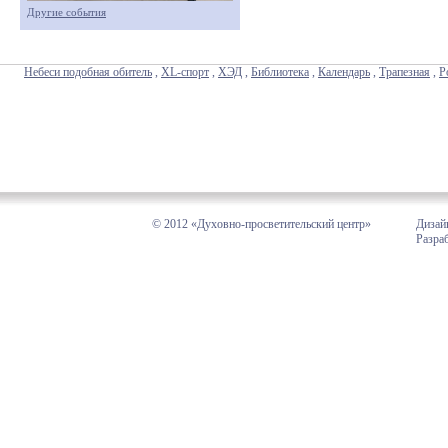
Другие события
Небеси подобная обитель
,
XL-спорт
,
ХЭД
,
Библиотека
,
Календарь
,
Трапезная
,
Р
© 2012 «Духовно-просветительский центр»
Дизай
Разра