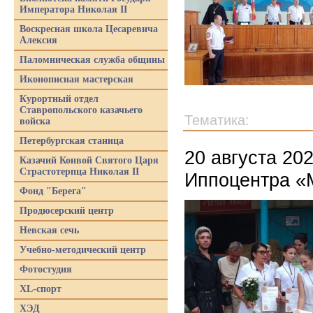
Императора Николая II
Воскресная школа Цесаревича
Алексия
Паломническая служба общины
Иконописная мастерская
Курортный отдел
Ставропольского казачьего
Тематика:
войска
Петербургская станица
20 августа 20
Казачий Конвой Святого Царя
Страстотерпца Николая II
Иппоцентра «М
Фонд "Берега"
Продюсерский центр
Невская сечь
Учебно-методический центр
Фотостудия
XL-спорт
ХЭД