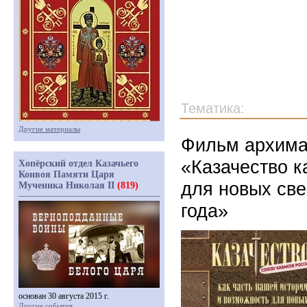
Тематика:
Другие материалы
Фильм архима
«Казачество к
Хопёрский отдел Казачьего
Конвоя Памяти Царя
для новых све
Мученика Николая II
(819)
года»
основан 30 августа 2015 г.
Другие события