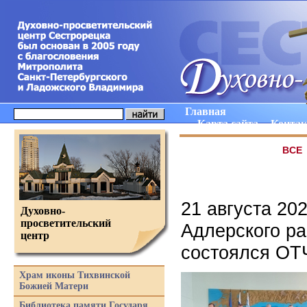
Главная
Карта сайта
Конта
ВCE
21 августа 20
Духовно-
просветительский
Адлерского ра
центр
состоялся О
Храм иконы Тихвинской
Божией Матери
Библиотека памяти Государя