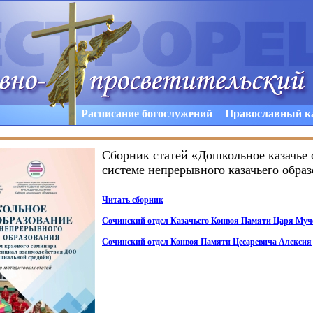
Расписание богослужений
Православный к
Сборник статей «Дошкольное казачье 
системе непрерывного казачьего обра
Читать сборник
Сочинский отдел Казачьего Конвоя Памяти Царя Муч
Сочинский отдел Конвоя Памяти Цесаревича Алексия