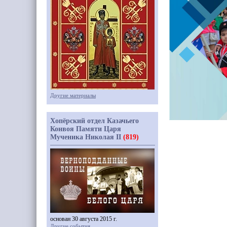
Другие материалы
Хопёрский отдел Казачьего
Конвоя Памяти Царя
Мученика Николая II
(819)
основан 30 августа 2015 г.
Другие события