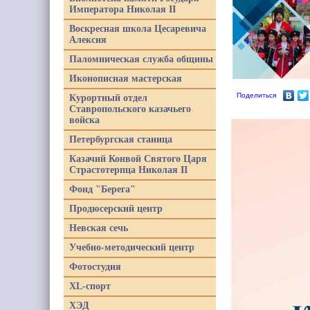
Императора Николая II
Воскресная школа Цесаревича
Алексия
Паломническая служба общины
Иконописная мастерская
Поделиться
Курортный отдел
Ставропольского казачьего
войска
Петербургская станица
Казачий Конвой Святого Царя
Страстотерпца Николая II
Фонд "Берега"
Продюсерский центр
Невская сечь
Учебно-методический центр
Фотостудия
XL-спорт
ХЭД