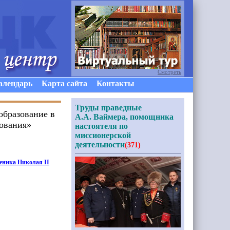
Смотреть
алендарь
Карта сайта
Контакты
Труды праведные
образование в
А.А. Ваймера, помощника
зования»
настоятеля по
миссионерской
деятельности
(371)
еника Николая II