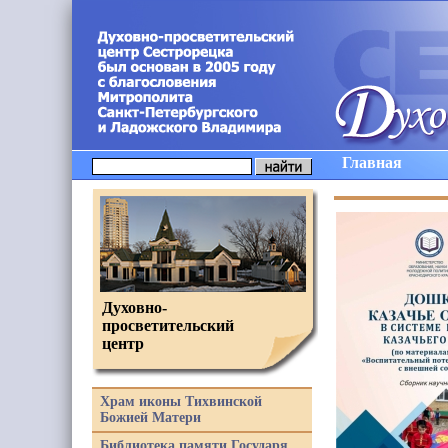
Главная
Духовно-
просветительский
центр
Храм иконы Тихвинской
Божией Матери
Библиотека памяти Государя