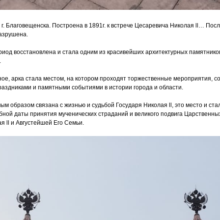
г. Благовещенска. Построена в 1891г. к встрече Цесаревича Николая ll… Посл
азрушена.
риод восстановлена и стала одним из красивейших архитектурных памятник
.
ное, арка стала местом, на котором проходят торжественные мероприятия, 
аздниками и памятными событиями в истории города и области.
мым образом связана с жизнью и судьбой Государя Николая ll, это место и ста
рбной даты принятия мученических страданий и великого подвига Царственн
 ll и Августейшей Его Семьи.