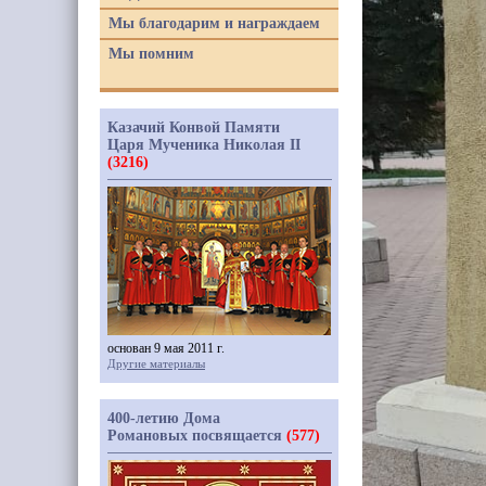
Мы благодарим и награждаем
Мы помним
Казачий Конвой Памяти
Царя Мученика Николая II
(3216)
основан 9 мая 2011 г.
Другие материалы
400-летию Дома
Романовых посвящается
(577)