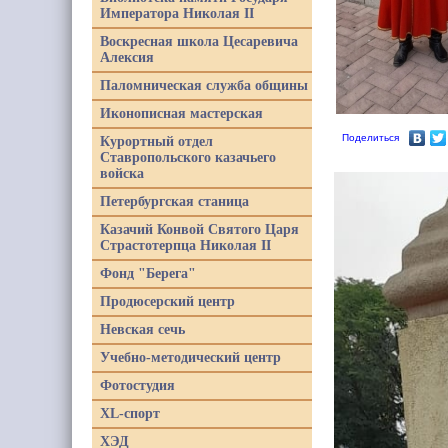
Императора Николая II
Воскресная школа Цесаревича
Алексия
Паломническая служба общины
Иконописная мастерская
Поделиться
Курортный отдел
Ставропольского казачьего
войска
Петербургская станица
Казачий Конвой Святого Царя
Страстотерпца Николая II
Фонд "Берега"
Продюсерский центр
Невская сечь
Учебно-методический центр
Фотостудия
XL-спорт
ХЭД