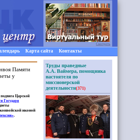
Смотреть
алендарь
Карта сайта
Контакты
Труды праведные
онвоя Памяти
А.А. Ваймера, помощника
веты у
настоятеля по
миссионерской
деятельности
(371)
о подвига Царской
ти Государя
цветы
 конвойской иконой
лексия»
.