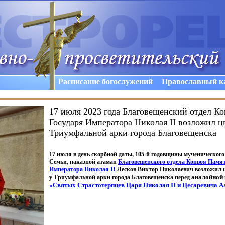
Расписание богослужений
Православный к
17 июля 2023 года Благовещенский отдел К
Государя Императора Николая II возложил ц
Триумфальной арки города Благовещенска
17 июля в день скорбной даты, 105-й годовщины мученическог
Семьи, наказной атаман
Благовещенского отдела Конвоя Памя
Императора Николая
II
Лесков Виктор Николаевич возложил 
аналойной
у Триумфальной арки города Благовещенска перед
«Святых
Страстотерпцев Царя Николая II и Цесаревича А