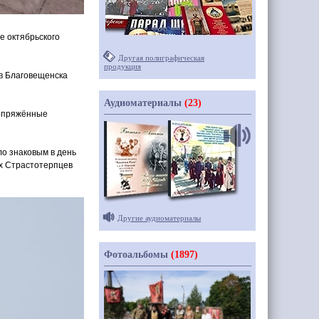
е октябрьского
Другая полиграфическая
продукция
ов Благовещенска
Аудиоматериалы
(23)
сопряжённые
ло знаковым в день
ых Страстотерпцев
Другие аудиоматериалы
Фотоальбомы
(1897)