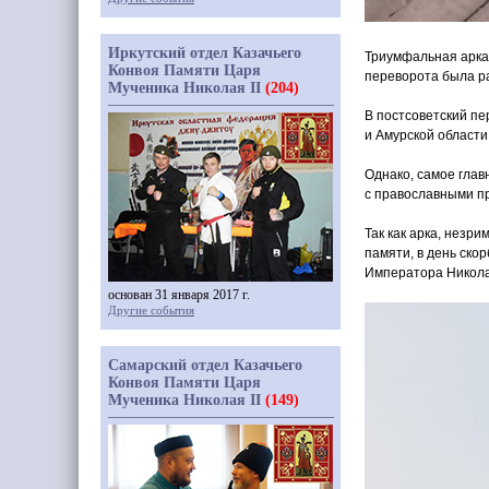
Иркутский отдел Казачьего
Триумфальная арка 
Конвоя Памяти Царя
переворота была р
Мученика Николая II
(204)
В постсоветский пе
и Амурской области
Однако, самое глав
с православными пр
Так как арка, незри
памяти, в день ско
Императора Николая
основан 31 января 2017 г.
Другие события
Самарский отдел Казачьего
Конвоя Памяти Царя
Мученика Николая II
(149)