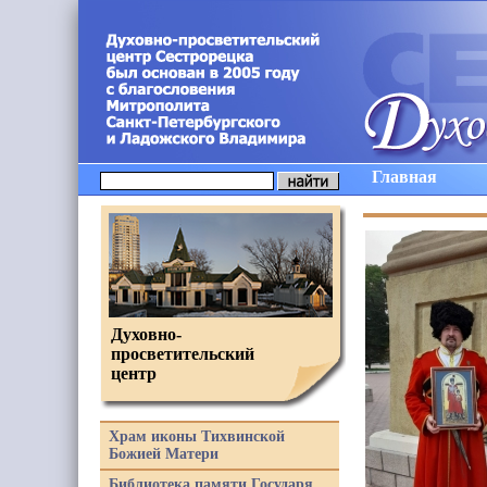
Главная
Духовно-
просветительский
центр
Храм иконы Тихвинской
Божией Матери
Библиотека памяти Государя