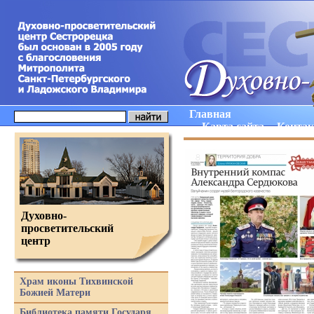
Главная
Карта сайта
Конта
Духовно-
просветительский
центр
Храм иконы Тихвинской
Божией Матери
Библиотека памяти Государя