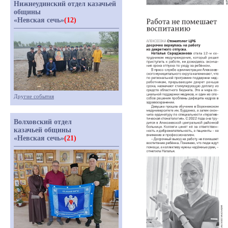
Нижнеудинский отдел казачьей
общины
«Невская сечь»
(12)
Другие события
Волховский отдел
казачьей общины
«Невская сечь»
(21)