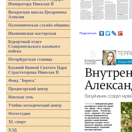
Императора Николая II
Воскресная школа Цесаревича
Алексия
Паломническая служба общины
Иконописная мастерская
Поделиться
Курортный отдел
Ставропольского казачьего
войска
Петербургская станица
Казачий Конвой Святого Царя
Страстотерпца Николая II
Фонд "Берега"
Продюсерский центр
Невская сечь
Учебно-методический центр
Фотостудия
XL-спорт
ХЭД