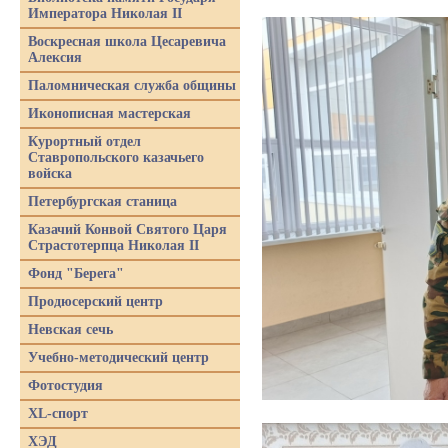
Императора Николая II
Воскресная школа Цесаревича
Алексия
Паломническая служба общины
Иконописная мастерская
Курортный отдел
Ставропольского казачьего
войска
Петербургская станица
Казачий Конвой Святого Царя
Страстотерпца Николая II
Фонд "Берега"
Продюсерский центр
Невская сечь
Учебно-методический центр
Фотостудия
XL-спорт
ХЭД