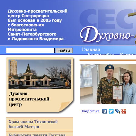
Главная
Карта сайта
Конта
Духовно-
просветительский
центр
Поделиться
Храм иконы Тихвинской
Божией Матери
Библиотека памяти Государя