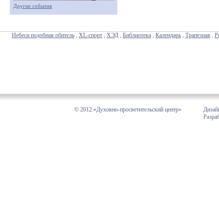
Другие события
Небеси подобная обитель
,
XL-спорт
,
ХЭД
,
Библиотека
,
Календарь
,
Трапезная
,
Р
© 2012 «Духовно-просветительский центр»
Дизай
Разра