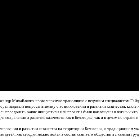
ександр Михайлович провел прямую трансляцию с ведущим специалистом Гай
орая задавала вопросы атаману о возникновении и развитии казачества, какие 
сь преодолеть, какие инициативы или проекты были воплощены в жизнь и что
ля сохранения и развития казачества как в Белогорье, так и в целом по стране и
мировании и развитии казачества на территории Белогорья, о традиционном ук
я детей, как сегодня можно войти в состав казачьего общества и с какими тру