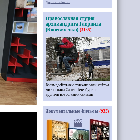
Другие события
Православная студия
архимандрита Гавриила
(Коневиченко)
(3135)
Взаимодействия с телеканалами, сайтом
митрополии Санкт-Петербурга и
другими новостными сайтами
Документальные фильмы
(933)