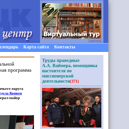
Смотреть
алендарь
Карта сайта
Контакты
Труды праведные
альной
А.А. Ваймера, помощника
ная программа
настоятеля по
миссионерской
деятельности
(371)
ачьего округа
тдела Конвоя
енерал-майор