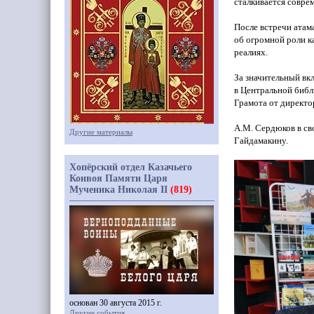
сталкивается соврем
После встречи атам
об огромной роли к
реалиях.
За значительный вк
в Центральной библ
Грамота от директ
А.М. Сердюков в св
Другие материалы
Гайдамакину.
Хопёрский отдел Казачьего
Конвоя Памяти Царя
Мученика Николая II
(819)
основан 30 августа 2015 г.
Другие события