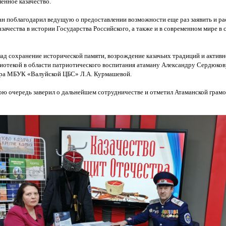
енное казачество.
ан поблагодарил ведущую о предоставлении возможности еще раз заявить и ра
азачества в истории Государства Российского, а также и в современном мире в
лад сохранение исторической памяти, возрождение казачьих традиций и актив
иотекой в области патриотического воспитания атаману Александру Сердюков
ора МБУК
«Валуйской
ЦБС» Л.А. Курмашевой.
ою очередь заверил о дальнейшем сотрудничестве и отметил Атаманской грам