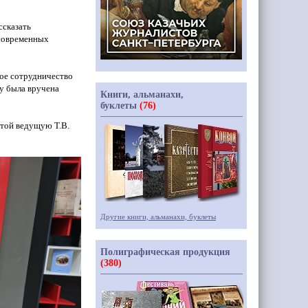
ссказать
 современных
ное сотрудничество
у была вручена
Книги, альманахи,
буклеты
(76)
отой ведущую Т.В.
Другие книги, альманахи, буклеты
Полиграфическая продукция
(380)