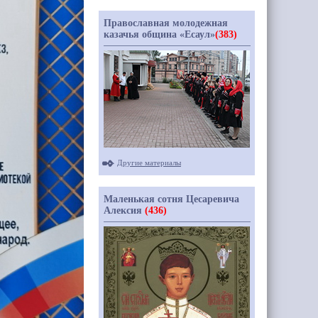
Православная молодежная
казачья община «Есаул»
(383)
Другие материалы
Маленькая сотня Цесаревича
Алексия
(436)