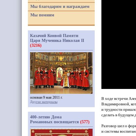
Мы благодарим и награждаем
Мы помним
Казачий Конвой Памяти
Царя Мученика Николая II
(3216)
основан 9 мая 2011 г.
В ходе встречи Ал
Другие материалы
Владимировной, кот
и трудности пришло
сделать в будущем д
400-летию Дома
Романовых посвящается
(577)
Разговор шел о фор
и системы воспитани