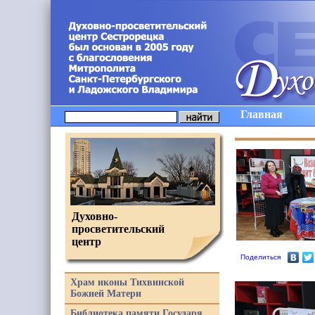
Главная
Духовно-
просветительский
центр
Поделиться
Храм иконы Тихвинской
Божией Матери
Библиотека памяти Государя