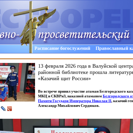
Расписание богослужений
Православный к
13 февраля 2026 года в Валуйской центр
районной библиотеке прошла литератур
«Казачий щит России»
Во встрече принял участие
а
таман Белгородского каз
МКЦ и СКВРиЗ, наказной атаманом
Белгородского о
Памяти Государя Императора Николая
II
, казачий г
Александр Михайлович Сердюков.