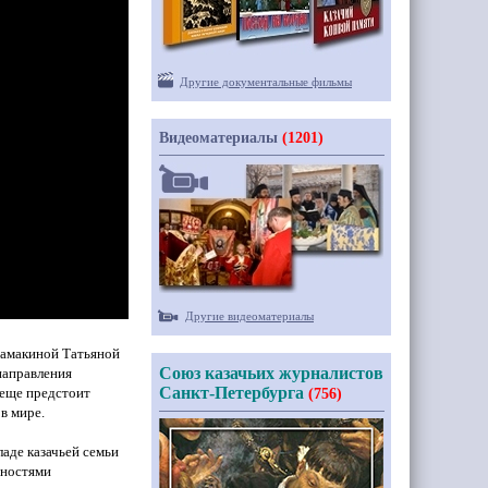
Другие документальные фильмы
Видеоматериалы
(1201)
Другие видеоматериалы
дамакиной Татьяной
Союз казачьих журналистов
направления
Санкт-Петербурга
 еще предстоит
(756)
 в мире.
ладе казачьей семьи
дностями