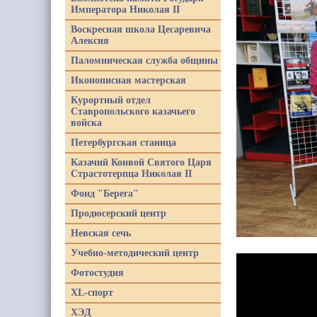
Императора Николая II
Воскресная школа Цесаревича
Алексия
Паломническая служба общины
Иконописная мастерская
Курортный отдел
Ставропольского казачьего
войска
Петербургская станица
Казачий Конвой Святого Царя
Страстотерпца Николая II
Фонд "Берега"
Продюсерский центр
Невская сечь
Учебно-методический центр
Фотостудия
XL-спорт
ХЭД