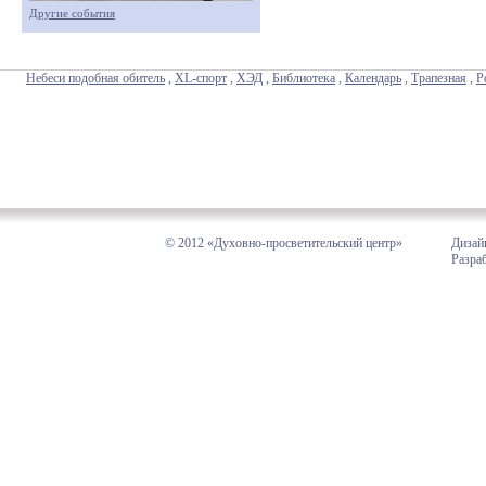
Другие события
Небеси подобная обитель
,
XL-спорт
,
ХЭД
,
Библиотека
,
Календарь
,
Трапезная
,
Р
© 2012 «Духовно-просветительский центр»
Дизай
Разра