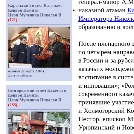
генерал-майор А.М
Карельский отдел Казачьего
наказной атаман
Ка
Конвоя Памяти
Царя Мученика Николая II
Императора Никола
(121)
образованию и вос
После пленарного 
по четырем направ
в России и за руб
казачьих молодежн
основан 22 марта 2018 г.
воспитание в систе
Другие события
и инновации»;
«Ро
Белгородский отдел Казачьего
современного казач
Конвоя Памяти
Царя Мученика Николая II
принявшие участие
(233)
и Холмогорский Ко
Нестор, епископ М
Урюпинский и Нов