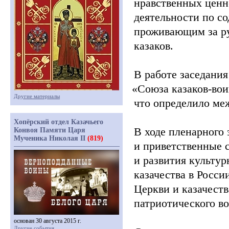
нравственных ценн
деятельности по с
проживающим за ру
казаков.
В работе заседани
«Союза
казаков-вои
Другие материалы
что определило ме
Хопёрский отдел Казачьего
В ходе пленарного
Конвоя Памяти Царя
Мученика Николая II
(819)
и приветственные 
и развития культу
казачества в Росси
Церкви и казачест
патриотического во
основан 30 августа 2015 г.
Другие события