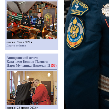
основан 9 мая 2021 г.
Другие события
Апшеронский отдел
Казачьего Конвоя Памяти
Царя Мученика Николая II
(53)
основан 22 января 2022 г.