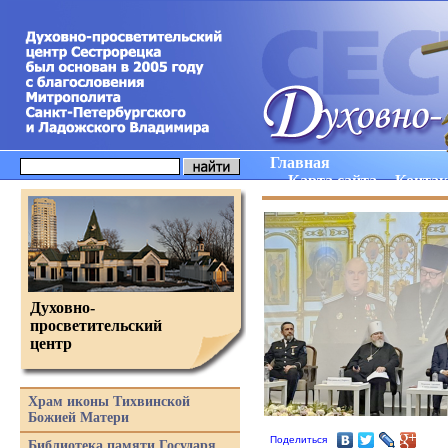
Главная
Карта сайта
Конта
Духовно-
просветительский
центр
Храм иконы Тихвинской
Божией Матери
Поделиться
Библиотека памяти Государя