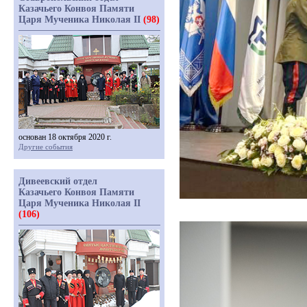
Казачьего Конвоя Памяти
Царя Мученика Николая II
(98)
основан 18 октября 2020 г.
Другие события
Дивеевский отдел
Казачьего Конвоя Памяти
Царя Мученика Николая II
(106)