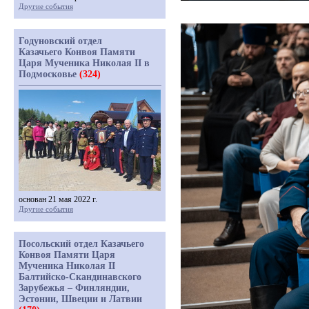
Другие события
Годуновский отдел
Казачьего Конвоя Памяти
Царя Мученика Николая II в
Подмосковье
(324)
основан 21 мая 2022 г.
Другие события
Посольский отдел Казачьего
Конвоя Памяти Царя
Мученика Николая II
Балтийско-Скандинавского
Зарубежья – Финляндии,
Эстонии, Швеции и Латвии