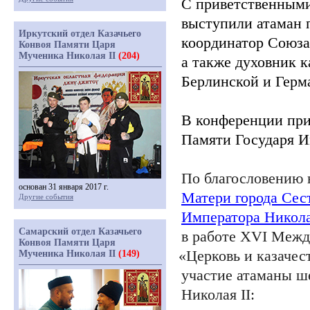
С приветственными
выступили атаман 
Иркутский отдел Казачьего
координатор Союза
Конвоя Памяти Царя
Мученика Николая II
(204)
а также духовник к
Берлинской и Герм
В конференции при
Памяти Государя 
По благословению 
основан 31 января 2017 г.
Матери города Сес
Другие события
Императора Никол
Самарский отдел Казачьего
в работе XVI Межд
Конвоя Памяти Царя
«Церковь
и казачес
Мученика Николая II
(149)
участие атаманы ш
Николая
II
: