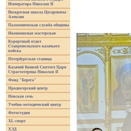
Императора Николая II
Воскресная школа Цесаревича
Алексия
Паломническая служба общины
Иконописная мастерская
Курортный отдел
Ставропольского казачьего
войска
Петербургская станица
Казачий Конвой Святого Царя
Страстотерпца Николая II
Фонд "Берега"
Продюсерский центр
Невская сечь
Учебно-методический центр
Фотостудия
XL-спорт
ХЭД