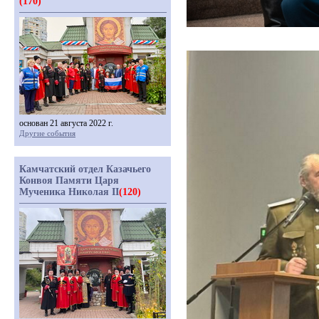
(170)
основан 21 августа 2022 г.
Другие события
Камчатский отдел Казачьего
Конвоя Памяти Царя
Мученика Николая II
(120)