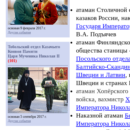
атаман Столичной 
казаков России, на
Государя Императ
основан 9 февраля 2017 г.
Другие события
В.А. Подъячев
атаман Финляндског
Тобольский отдел Казачьего
общества станицы
Конвоя Памяти
Царя Мученика Николая II
Посольского отдел
(101)
Балтийско-Скандин
Швеции и Латвии
,
Швеции и странах 
атаман Хопёрского 
войска, вахмистр
Х
Императора Никол
Наказной атаман
Б
основан 5 сентября 2017 г.
Другие события
Императора Никол