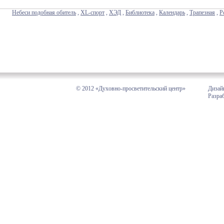
Небеси подобная обитель
,
XL-спорт
,
ХЭД
,
Библиотека
,
Календарь
,
Трапезная
,
Р
© 2012 «Духовно-просветительский центр»
Дизай
Разра