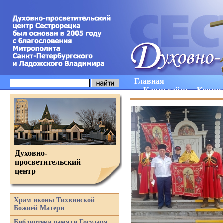
Главная
Карта сайта
Конта
Духовно-
просветительский
центр
Храм иконы Тихвинской
Божией Матери
Библиотека памяти Государя