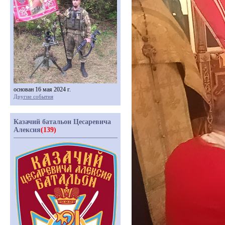
основан 16 мая 2024 г.
Другие события
Казачий батальон Цесаревича
Алексия
(139)