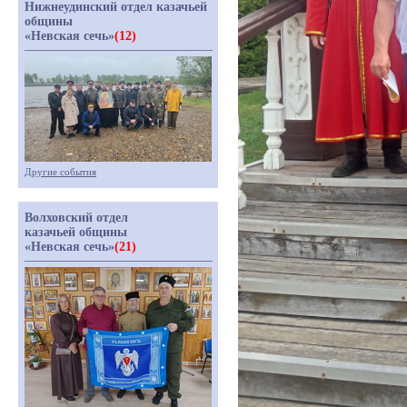
Нижнеудинский отдел казачьей
общины
«Невская сечь»
(12)
Другие события
Волховский отдел
казачьей общины
«Невская сечь»
(21)