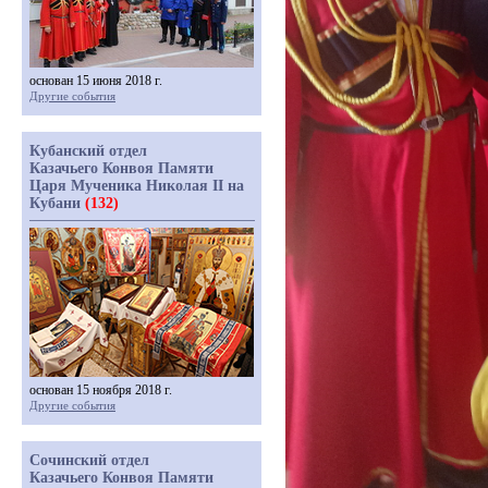
основан 15 июня 2018 г.
Другие события
Кубанский отдел
Казачьего Конвоя Памяти
Царя Мученика Николая II на
Кубани
(132)
основан 15 ноября 2018 г.
Другие события
Сочинский отдел
Казачьего Конвоя Памяти