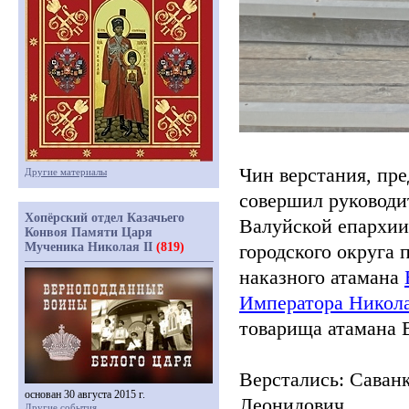
Чин верстания, пре
Другие материалы
совершил руководи
Хопёрский отдел Казачьего
Валуйской епархии
Конвоя Памяти Царя
Мученика Николая II
(819)
городского округа
наказного атамана
Императора Никол
товарища атамана 
Верстались: Саван
основан 30 августа 2015 г.
Леонидович.
Другие события