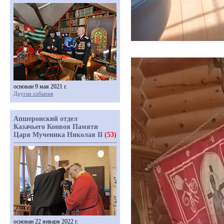
основан 9 мая 2021 г.
Другие события
Апшеронский отдел
Казачьего Конвоя Памяти
Царя Мученика Николая II
(53)
основан 22 января 2022 г.