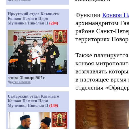
Функции
Конвоя П
Иркутский отдел Казачьего
Конвоя Памяти Царя
архимандритом Га
Мученика Николая II
(204)
районе Санкт-Пете
территориях Новор
Также планируется
конвоя митрополит
возглавлять котор
основан 31 января 2017 г.
в настоящее время
Другие события
отделения
«Офице
Самарский отдел Казачьего
Конвоя Памяти Царя
Мученика Николая II
(149)