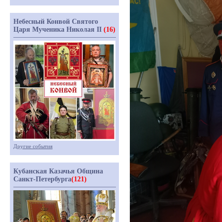
Небесный Конвой Святого
Царя Мученика Николая II
(16)
Другие события
Кубанская Казачья Община
Санкт-Петербурга
(121)