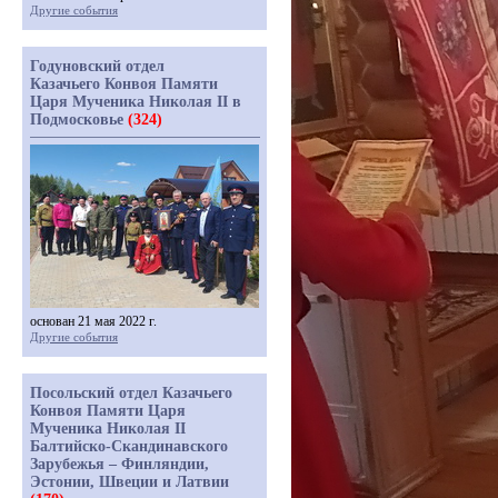
Другие события
Годуновский отдел
Казачьего Конвоя Памяти
Царя Мученика Николая II в
Подмосковье
(324)
основан 21 мая 2022 г.
Другие события
Посольский отдел Казачьего
Конвоя Памяти Царя
Мученика Николая II
Балтийско-Скандинавского
Зарубежья – Финляндии,
Эстонии, Швеции и Латвии