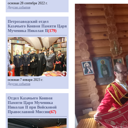
основан 28 сентября 2022 г.
Другие события
Петрозаводский отдел
Казачьего Конвоя Памяти Царя
Мученика Николая II
(179)
основан 7 января 2023 г.
Другие события
Отдел Казачьего Конвоя
Памяти Царя Мученика
Николая II при Войсковой
Православной Миссии
(67)