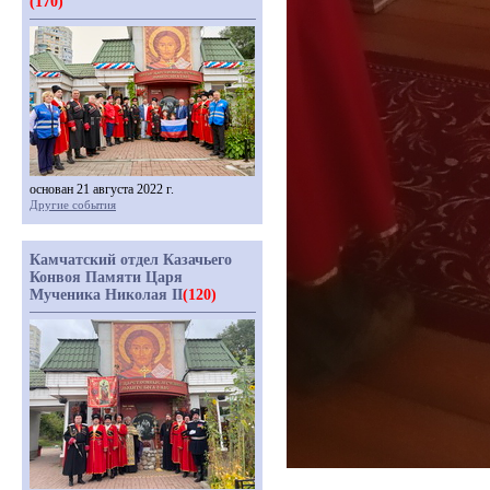
(170)
основан 21 августа 2022 г.
Другие события
Камчатский отдел Казачьего
Конвоя Памяти Царя
Мученика Николая II
(120)