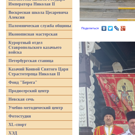
Императора Николая II
Воскресная школа Цесаревича
Алексия
Паломническая служба общины
Поделиться
Иконописная мастерская
Курортный отдел
Ставропольского казачьего
войска
Петербургская станица
Казачий Конвой Святого Царя
Страстотерпца Николая II
Фонд "Берега"
Продюсерский центр
Невская сечь
Учебно-методический центр
Фотостудия
XL-спорт
ХЭД