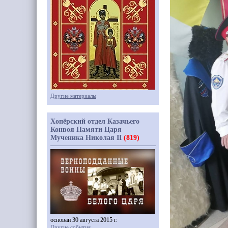
Другие материалы
Хопёрский отдел Казачьего
Конвоя Памяти Царя
Мученика Николая II
(819)
основан 30 августа 2015 г.
Другие события