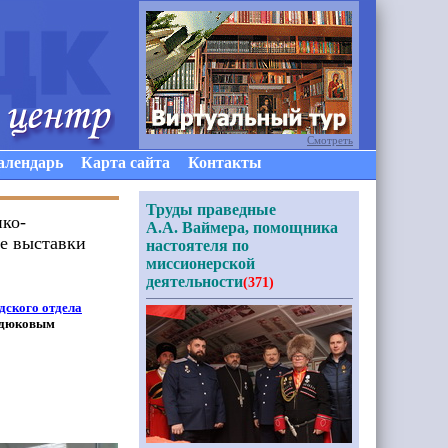
Смотреть
алендарь
Карта сайта
Контакты
Труды праведные
ико-
А.А. Ваймера, помощника
ие выставки
настоятеля по
миссионерской
деятельности
(371)
дского отдела
дюковым