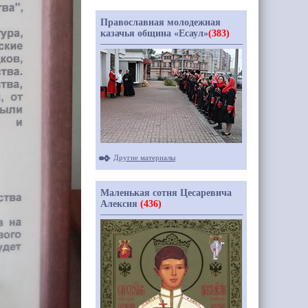
Православная молодежная
казачья община «Есаул»
(383)
Другие материалы
Маленькая сотня Цесаревича
Алексия
(436)