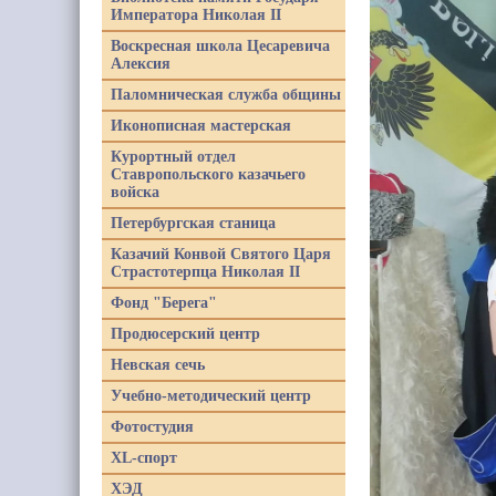
Императора Николая II
Воскресная школа Цесаревича
Алексия
Паломническая служба общины
Иконописная мастерская
Курортный отдел
Ставропольского казачьего
войска
Петербургская станица
Казачий Конвой Святого Царя
Страстотерпца Николая II
Фонд "Берега"
Продюсерский центр
Невская сечь
Учебно-методический центр
Фотостудия
XL-спорт
ХЭД