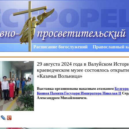
Расписание богослужений
Православный к
29 августа 2024 года в Валуйском Истор
краеведческом музее состоялось открыт
«Казачья Вольница»
Выставка организована наказным атаманом
Белгоро
Конвоя Памяти Государя Императора Николая
II
Сер
Александром Михайловичем.