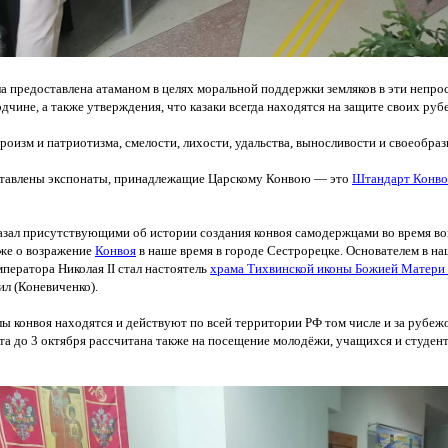
ла предоставлена атаманом в целях моральной поддержки земляков в эти непр
дчине, а также утверждения, что казаки всегда находятся на защите своих руб
ероизм и патриотизма, смелости, лихости, удальства, выносливости и своеобра
ставлены экспонаты, принадлежащие Царскому Конвою — это
Штандарт Конво
азал присутствующими об истории создания конвоя самодержцами во время во
кже о возражение
Конвоя
в наше время в городе Сестрорецке. Основателем в н
мператора Николая
II
стал настоятель
храма Тихвинской иконы Божией Матери 
ил
(Коневиченко
).
лы конвоя находятся и действуют по всей территории РФ том числе и за рубеж
ста до 3 октября рассчитана также на посещение молодёжи, учащихся и студент