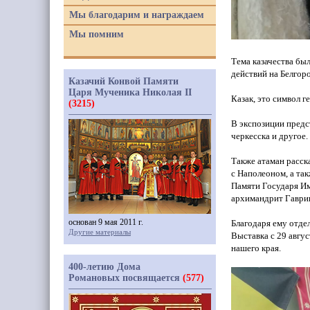
Мы благодарим и награждаем
Мы помним
Тема казачества бы
действий на Белгоро
Казачий Конвой Памяти
Царя Мученика Николая II
Казак, это символ г
(3215)
В экспозиции пред
черкесска и другое.
Также атаман расск
с Наполеоном, а та
Памяти Государя И
архимандрит Гаври
основан 9 мая 2011 г.
Благодаря ему отде
Другие материалы
Выставка с 29 авгу
нашего края.
400-летию Дома
Романовых посвящается
(577)