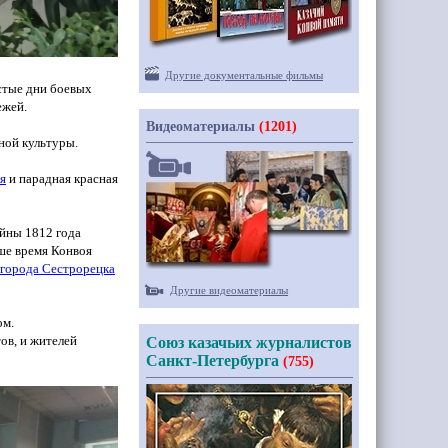
Другие документальные фильмы
остые дни боевых
ежей.
Видеоматериалы
(1201)
зной культуры.
я
и парадная красная
йны 1812 года
аше время Конвоя
города Сестрорецка
Другие видеоматериалы
ом.
ов, и жителей
Союз казачьих журналистов
Санкт-Петербурга
(755)