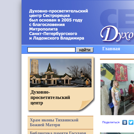
Главная
Духовно-
просветительский
центр
Храм иконы Тихвинской
Поделиться
Божией Матери
Библиотека памяти Государя