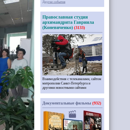
Другие события
Православная студия
архимандрита Гавриила
(Коневиченко)
(3133)
Взаимодействия с телеканалами, сайтом
митрополии Санкт-Петербурга и
другими новостными сайтами
Документальные фильмы
(932)