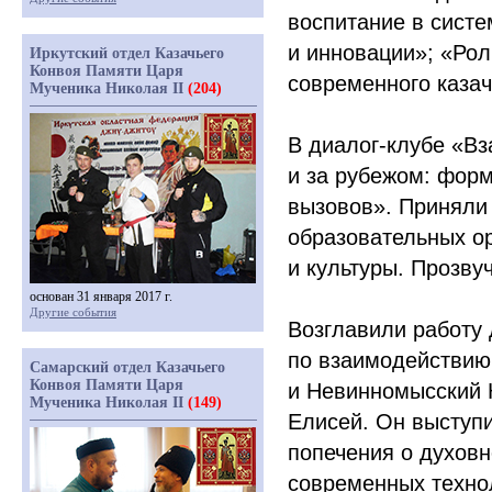
воспитание в систе
и инновации»;
«Рол
Иркутский отдел Казачьего
Конвоя Памяти Царя
современного казач
Мученика Николая II
(204)
В диалог-клубе
«Вз
и за рубежом: фор
вызовов». Приняли 
образовательных ор
и культуры. Прозву
основан 31 января 2017 г.
Другие события
Возглавили работу 
по взаимодействию
Самарский отдел Казачьего
Конвоя Памяти Царя
и Невинномысский 
Мученика Николая II
(149)
Елисей. Он выступ
попечения о духовн
современных технол