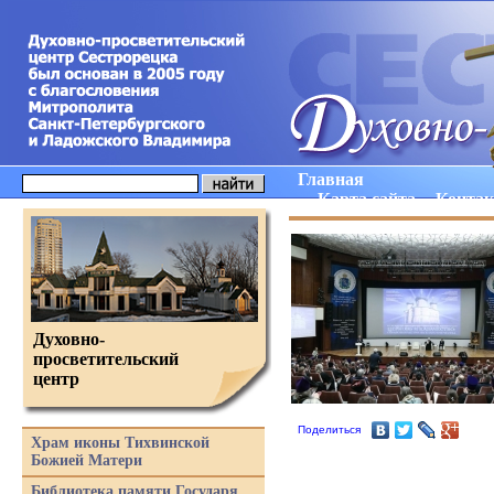
Главная
Карта сайта
Конта
Духовно-
просветительский
центр
Поделиться
Храм иконы Тихвинской
Божией Матери
Библиотека памяти Государя