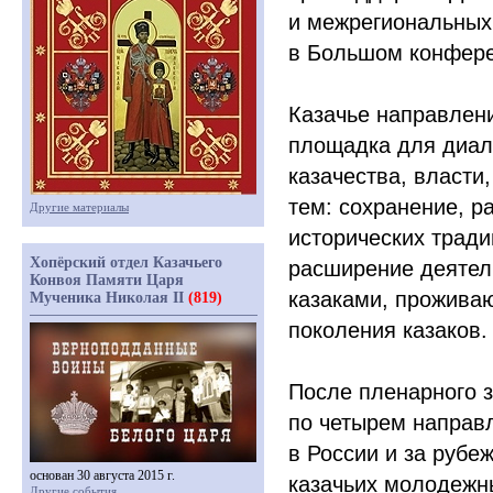
и межрегиональных
в Большом конфере
Казачье направлен
площадка для диал
казачества, власти
тем: сохранение, р
Другие материалы
исторических тради
Хопёрский отдел Казачьего
расширение деятел
Конвоя Памяти Царя
казаками, прожива
Мученика Николая II
(819)
поколения казаков.
После пленарного 
по четырем направ
в России и за рубе
основан 30 августа 2015 г.
казачьих молодежн
Другие события