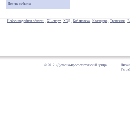
Другие события
Небеси подобная обитель
,
XL-спорт
,
ХЭД
,
Библиотека
,
Календарь
,
Трапезная
,
Р
© 2012 «Духовно-просветительский центр»
Дизай
Разра