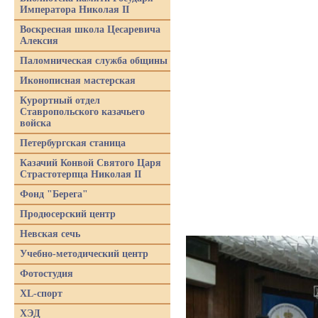
Императора Николая II
Воскресная школа Цесаревича
Алексия
Паломническая служба общины
Иконописная мастерская
Курортный отдел
Ставропольского казачьего
войска
Петербургская станица
Казачий Конвой Святого Царя
Страстотерпца Николая II
Фонд "Берега"
Продюсерский центр
Невская сечь
Учебно-методический центр
Фотостудия
XL-спорт
ХЭД