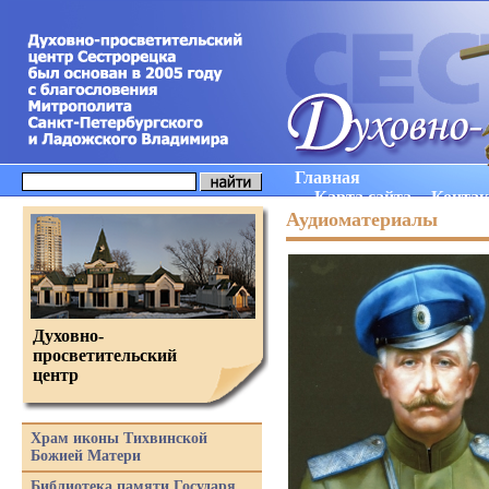
Главная
Карта сайта
Конта
Аудиоматериалы
Духовно-
просветительский
центр
Храм иконы Тихвинской
Божией Матери
Библиотека памяти Государя