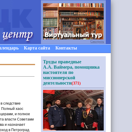
Смотреть
алендарь
Карта сайта
Контакты
Труды праведные
А.А. Ваймера, помощника
настоятеля по
миссионерской
деятельности
(371)
 в следствие
. Полный хаос
ицерами, и полное
та власти Советами
ва и назначает
ход в Петроград.