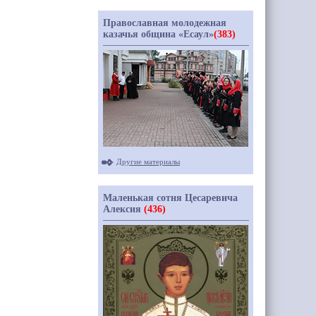
Православная молодежная
казачья община «Есаул»
(383)
Другие материалы
Маленькая сотня Цесаревича
Алексия
(436)