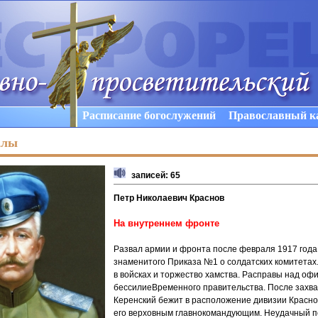
Расписание богослужений
Православный к
алы
записей: 65
Петр Николаевич Краснов
На внутреннем фронте
Развал армии и фронта после февраля 1917 года
знаменитого Приказа №1 о солдатских комитетах
в войсках и торжество хамства. Расправы над оф
бессилиеВременного правительства. После захва
Керенский бежит в расположение дивизии Красно
его верховным главнокомандующим. Неудачный по