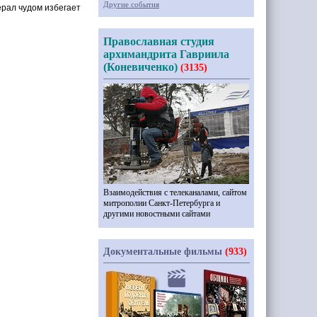
Другие события
ерал чудом избегает
Православная студия
архимандрита Гавриила
(Коневиченко)
(3135)
Взаимодействия с телеканалами, сайтом
митрополии Санкт-Петербурга и
другими новостными сайтами
Документальные фильмы
(933)