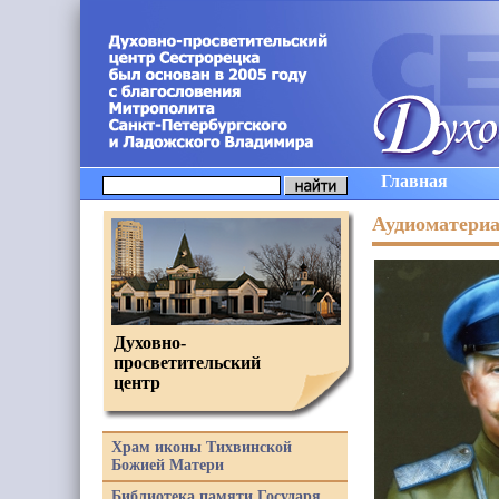
Главная
Аудиоматери
Духовно-
просветительский
центр
Храм иконы Тихвинской
Божией Матери
Библиотека памяти Государя