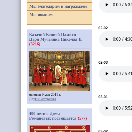
Мы благодарим и награждаем
Мы помним
02-02
Казачий Конвой Памяти
Царя Мученика Николая II
(3216)
02-03
основан 9 мая 2011 г.
03-01
Другие материалы
400-летию Дома
Романовых посвящается
(577)
03-02