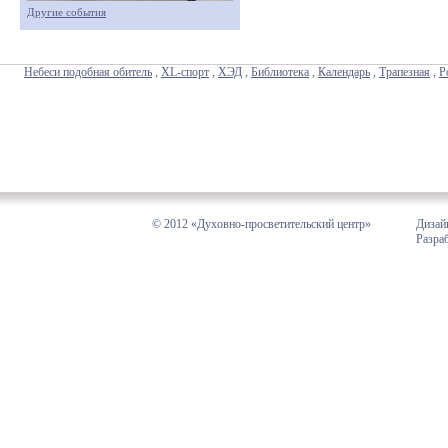
Другие события
Небеси подобная обитель
,
XL-спорт
,
ХЭД
,
Библиотека
,
Календарь
,
Трапезная
,
Р
© 2012 «Духовно-просветительский центр»
Дизай
Разра