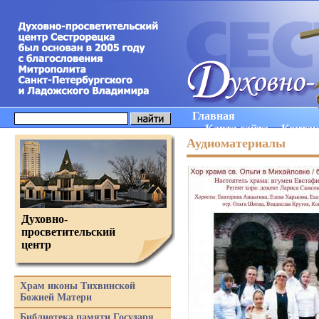
Главная
Карта сайта
Конта
Аудиоматериалы
Духовно-
просветительский
центр
Храм иконы Тихвинской
Божией Матери
Библиотека памяти Государя