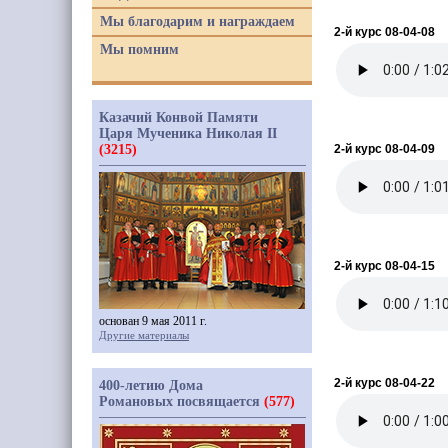
Мы благодарим и награждаем
2-й курс 08-04-08
Мы помним
Казачий Конвой Памяти
Царя Мученика Николая II
(3215)
2-й курс 08-04-09
2-й курс 08-04-15
основан 9 мая 2011 г.
Другие материалы
2-й курс 08-04-22
400-летию Дома
Романовых посвящается
(577)