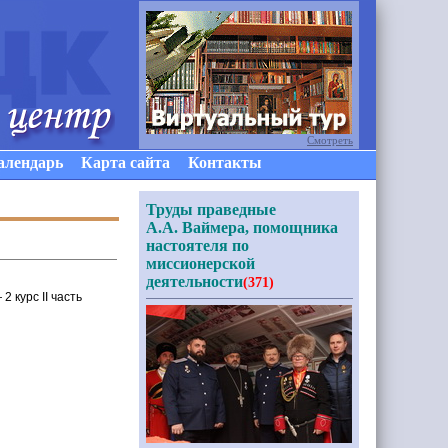
Смотреть
алендарь
Карта сайта
Контакты
Труды праведные
А.А. Ваймера, помощника
настоятеля по
миссионерской
деятельности
(371)
 курс II часть