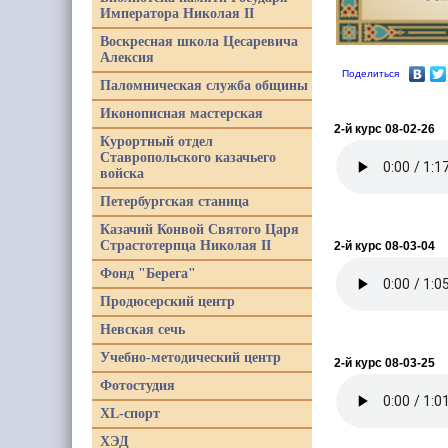
Императора Николая II
Воскресная школа Цесаревича
Алексия
Поделиться
Паломническая служба общины
Иконописная мастерская
2-й курс 08-02-26
Курортный отдел
Ставропольского казачьего
войска
Петербургская станица
Казачий Конвой Святого Царя
Страстотерпца Николая II
2-й курс 08-03-04
Фонд "Берега"
Продюсерский центр
Невская сечь
Учебно-методический центр
2-й курс 08-03-25
Фотостудия
XL-спорт
ХЭД