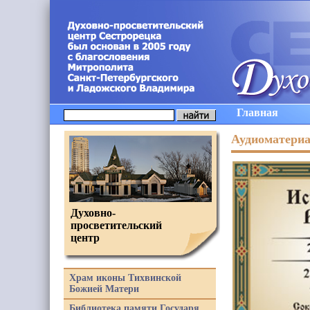
Главная
Аудиоматери
Духовно-
просветительский
центр
Храм иконы Тихвинской
Божией Матери
Библиотека памяти Государя