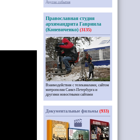
Другие события
Православная студия
архимандрита Гавриила
(Коневиченко)
(3135)
Взаимодействия с телеканалами, сайтом
митрополии Санкт-Петербурга и
другими новостными сайтами
Документальные фильмы
(933)