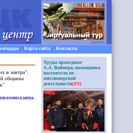
Смотреть
алендарь
Карта сайта
Контакты
Труды праведные
А.А. Ваймера, помощника
х в завтра".
настоятеля по
ей общины
миссионерской
деятельности
ь"
(371)
Гимн идущих в завтра.