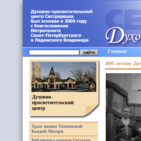
Главная
400-летию До
Духовно-
просветительский
центр
Храм иконы Тихвинской
Божией Матери
Библиотека памяти Государя