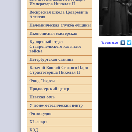
Императора Николая II
Воскресная школа Цесаревича
Алексия
Паломническая служба общины
Иконописная мастерская
Курортный отдел
Поделиться
Ставропольского казачьего
войска
Петербургская станица
Казачий Конвой Святого Царя
Страстотерпца Николая II
Фонд "Берега"
Продюсерский центр
Невская сечь
Учебно-методический центр
Фотостудия
XL-спорт
ХЭД