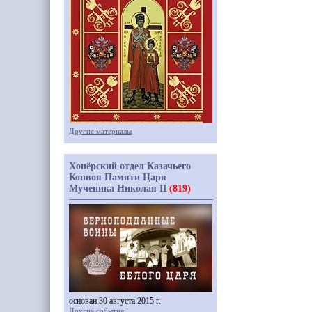
Другие материалы
Хопёрский отдел Казачьего
Конвоя Памяти Царя
Мученика Николая II
(819)
основан 30 августа 2015 г.
Другие события