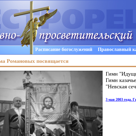
Расписание богослужений
Православный к
ма Романовых посвящается
Гимн "Идущи
Гимн казачь
"Невская сеч
3 мая 2003 года. 