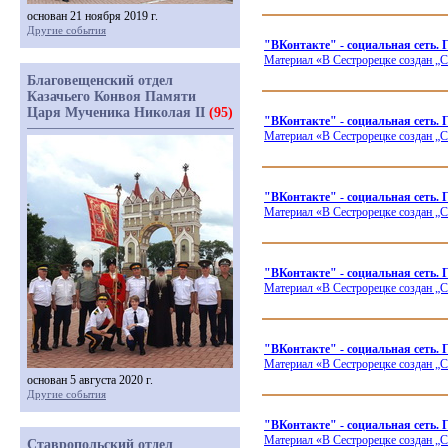
основан 21 ноября 2019 г.
Другие события
"ВКонтакте" - социальная сеть
Материал
«В
Сестрорецке создан „С
Благовещенский отдел
Казачьего Конвоя Памяти
Царя Мученика Николая II
(95)
"ВКонтакте" - социальная сеть. 
Материал
«В
Сестрорецке создан „С
"ВКонтакте" - социальная сеть.
Материал
«В
Сестрорецке создан „С
"ВКонтакте" - социальная сеть.
Материал
«В
Сестрорецке создан „С
"ВКонтакте" - социальная сеть.
Материал
«В
Сестрорецке создан „С
основан 5 августа 2020 г.
Другие события
"ВКонтакте" - социальная сеть
Материал
«В
Сестрорецке создан „С
Ставропольский отдел