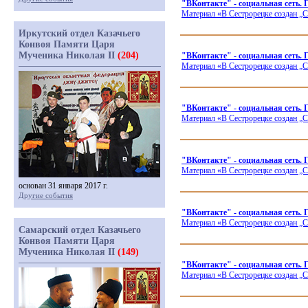
"ВКонтакте" - социальная сеть. 
Материал
«В
Сестрорецке создан „С
Иркутский отдел Казачьего
Конвоя Памяти Царя
Мученика Николая II
(204)
"ВКонтакте" - социальная сеть.
Материал
«В
Сестрорецке создан „С
"ВКонтакте" - социальная сеть.
Материал
«В
Сестрорецке создан „С
"ВКонтакте" - социальная сеть.
Материал
«В
Сестрорецке создан „С
основан 31 января 2017 г.
Другие события
"ВКонтакте" - социальная сеть.
Материал
«В
Сестрорецке создан „С
Самарский отдел Казачьего
Конвоя Памяти Царя
Мученика Николая II
(149)
"ВКонтакте" - социальная сеть
Материал
«В
Сестрорецке создан „С