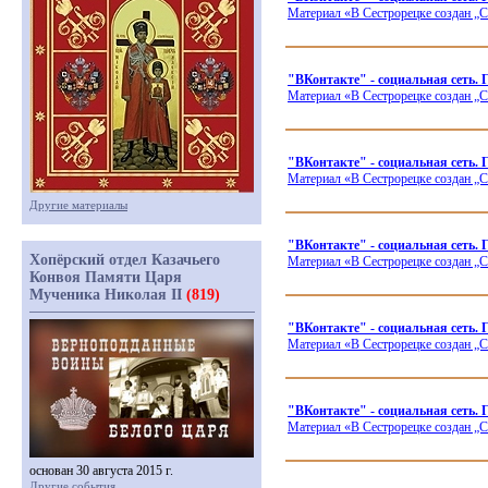
Материал
«В
Сестрорецке создан „С
"ВКонтакте" - социальная сеть.
Материал
«В
Сестрорецке создан „С
"ВКонтакте" - социальная сеть.
Материал
«В
Сестрорецке создан „С
Другие материалы
"ВКонтакте" - социальная сеть.
Хопёрский отдел Казачьего
Материал
«В
Сестрорецке создан „С
Конвоя Памяти Царя
Мученика Николая II
(819)
"ВКонтакте" - социальная сеть.
Материал
«В
Сестрорецке создан „С
"ВКонтакте" - социальная сеть.
Материал
«В
Сестрорецке создан „С
основан 30 августа 2015 г.
Другие события