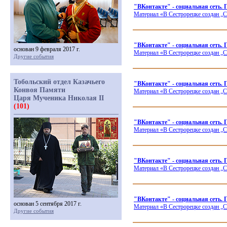
"ВКонтакте" - социальная с
Материал
«В
Сестрорецке создан „С
"ВКонтакте" - социальная сеть.
основан 9 февраля 2017 г.
Материал
«В
Сестрорецке создан „С
Другие события
Тобольский отдел Казачьего
"ВКонтакте" - социальная сет
Конвоя Памяти
Материал
«В
Сестрорецке создан „С
Царя Мученика Николая II
(101)
"ВКонтакте" - социальная сет
Материал
«В
Сестрорецке создан „С
"ВКонтакте" - социальная сеть
Материал
«В
Сестрорецке создан „С
"ВКонтакте" - социальная сеть.
основан 5 сентября 2017 г.
Материал
«В
Сестрорецке создан „С
Другие события