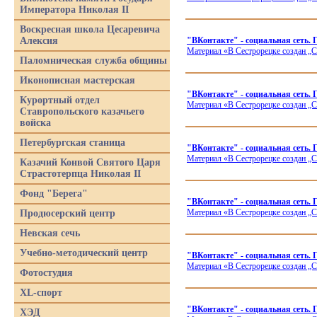
Императора Николая II
Воскресная школа Цесаревича
Алексия
"ВКонтакте" - социальная сеть.
Материал
«В
Сестрорецке создан „С
Паломническая служба общины
Иконописная мастерская
"ВКонтакте" - социальная сеть.
Курортный отдел
Материал
«В
Сестрорецке создан „С
Ставропольского казачьего
войска
Петербургская станица
"ВКонтакте" - социальная сеть. 
Материал
«В
Сестрорецке создан „С
Казачий Конвой Святого Царя
Страстотерпца Николая II
Фонд "Берега"
"ВКонтакте" - социальная 
Материал
«В
Сестрорецке создан „С
Продюсерский центр
Невская сечь
Учебно-методический центр
"ВКонтакте" - социальная се
Материал
«В
Сестрорецке создан „С
Фотостудия
XL-спорт
"ВКонтакте" - социальная сеть.
ХЭД