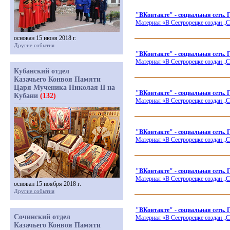
"ВКонтакте" - социальная сеть. 
Материал
«В
Сестрорецке создан „С
основан 15 июня 2018 г.
Другие события
"ВКонтакте" - социальная сеть
Материал
«В
Сестрорецке создан „С
Кубанский отдел
Казачьего Конвоя Памяти
Царя Мученика Николая II на
"ВКонтакте" - социальная сеть
Кубани
(132)
Материал
«В
Сестрорецке создан „С
"ВКонтакте" - социальная сеть
Материал
«В
Сестрорецке создан „С
"ВКонтакте" - социальная сеть.
Материал
«В
Сестрорецке создан „С
основан 15 ноября 2018 г.
Другие события
"ВКонтакте" - социальная сеть
Сочинский отдел
Материал
«В
Сестрорецке создан „С
Казачьего Конвоя Памяти