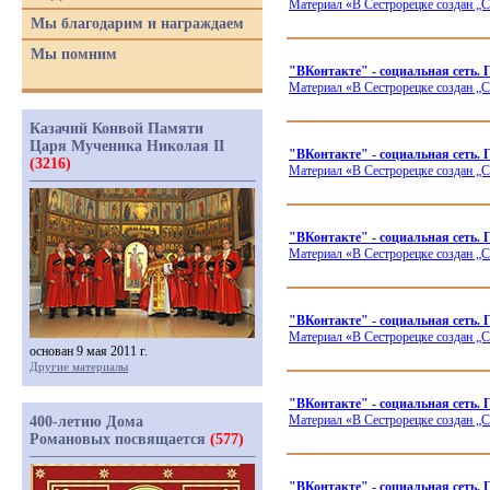
Материал
«В
Сестрорецке создан „С
Мы благодарим и награждаем
Мы помним
"ВКонтакте" - социальная сеть.
Материал
«В
Сестрорецке создан „С
Казачий Конвой Памяти
Царя Мученика Николая II
"ВКонтакте" - социальная се
(3216)
Материал
«В
Сестрорецке создан „С
"ВКонтакте" - социальная сеть.
Материал
«В
Сестрорецке создан „С
"ВКонтакте" - социальная сеть. 
Материал
«В
Сестрорецке создан „С
основан 9 мая 2011 г.
Другие материалы
"ВКонтакте" - социальная сеть.
Материал
«В
Сестрорецке создан „С
400-летию Дома
Романовых посвящается
(577)
"ВКонтакте" - социальная сеть.