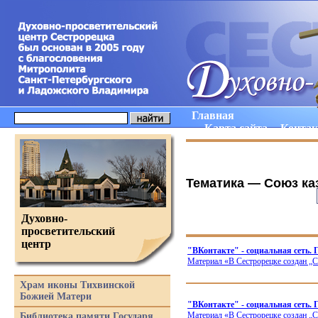
Главная
Карта сайта
Конта
Тематика —
Союз ка
Духовно-
просветительский
центр
"ВКонтакте" - социальная сеть. 
Материал
«В
Сестрорецке создан „С
Храм иконы Тихвинской
Божией Матери
"ВКонтакте" - социальная сеть
Материал
«В
Сестрорецке создан „С
Библиотека памяти Государя