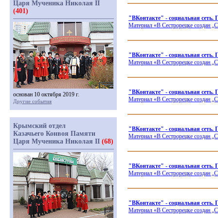
Царя Мученика Николая II
(401)
"ВКонтакте" - социальная сеть.
Материал
«В
Сестрорецке создан „С
"ВКонтакте" - социальная сет
Материал
«В
Сестрорецке создан „С
"ВКонтакте" - социальная сеть. 
основан 10 октября 2019 г.
Материал
«В
Сестрорецке создан „С
Другие события
Крымский отдел
"ВКонтакте" - социальная сеть
Казачьего Конвоя Памяти
Материал
«В
Сестрорецке создан „С
Царя Мученика Николая II
(68)
"ВКонтакте" - социальная сеть.
Материал
«В
Сестрорецке создан „С
"ВКонтакте" - социальная сеть. 
Материал
«В
Сестрорецке создан „С