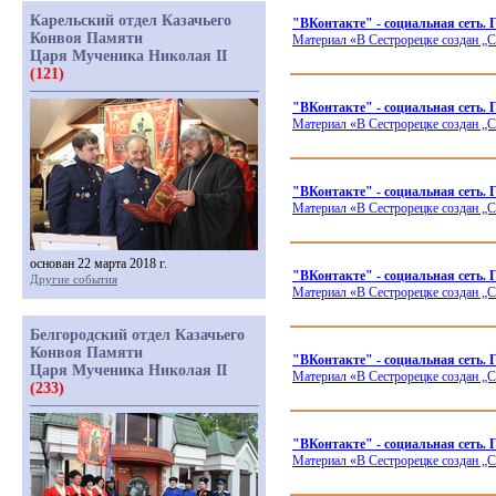
Карельский отдел Казачьего
"ВКонтакте" - социальная сеть.
Конвоя Памяти
Материал
«В
Сестрорецке создан „С
Царя Мученика Николая II
(121)
"ВКонтакте" - социальная сеть.
Материал
«В
Сестрорецке создан „С
"ВКонтакте" - социальная сеть
Материал
«В
Сестрорецке создан „С
основан 22 марта 2018 г.
"ВКонтакте" - социальная сеть
Другие события
Материал
«В
Сестрорецке создан „С
Белгородский отдел Казачьего
Конвоя Памяти
"ВКонтакте" - социальная сеть
Царя Мученика Николая II
Материал
«В
Сестрорецке создан „С
(233)
"ВКонтакте" - социальная сеть.
Материал
«В
Сестрорецке создан „С