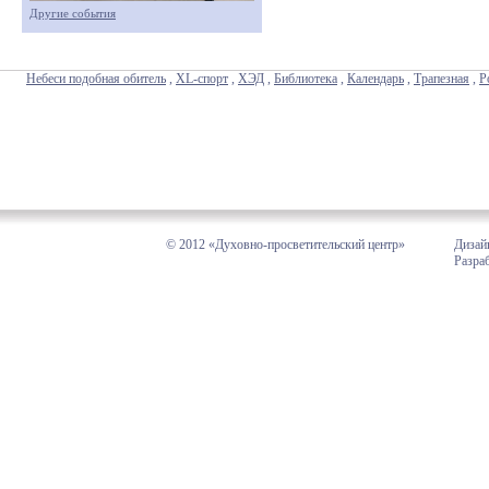
Другие события
Небеси подобная обитель
,
XL-спорт
,
ХЭД
,
Библиотека
,
Календарь
,
Трапезная
,
Р
© 2012 «Духовно-просветительский центр»
Дизай
Разра